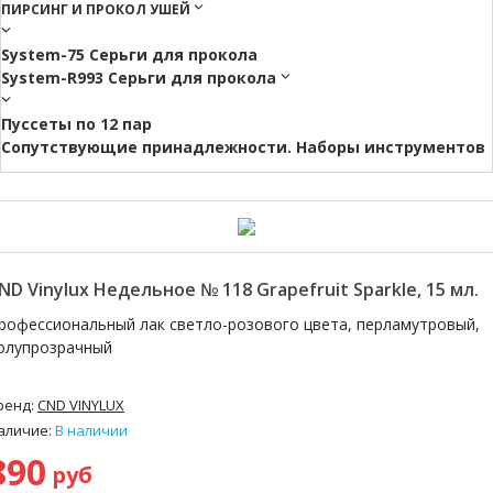
ПИРСИНГ И ПРОКОЛ УШЕЙ
System-75 Серьги для прокола
System-R993 Серьги для прокола
Пуссеты по 12 пар
Cопутствующие принадлежности. Наборы инструментов
ND Vinylux Недельное № 118 Grapefruit Sparkle, 15 мл.
рофессиональный лак светло-розового цвета, перламутровый,
олупрозрачный
ренд:
CND VINYLUX
аличие:
В наличии
890
руб