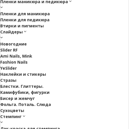
Пленки маникюра и педикюра
Пленки для маникюра
Пленки для педикюра
Втирки и пигменты
Слайдеры
Новогодние
Slider RF
Ami Nails, Mink
Fashion Nails
YeSlider
Наклейки и стикеры
Стразы
Блестки. Глиттеры.
Камифубики, фигурки
Бисер и жемчуг
Фольга. Поталь. Слюда
Сухоцветы
Стемпинг
Лак-краска для стемпинга