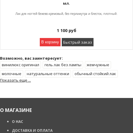
мл.
Лак для ногтей бежево-кремовый, без перламутра и блесток, плотный.
1 100
руб
Быстрый заказ
В корзину
Возможно, вас заинтересует:
винилюкс оригинал
гель лак без лампы
жемчужные
молочные
натуральные оттенки
обычный стойкий лак
Показать еще ...
перламутровые
стойкие
укрепление ногтей
О МАГАЗИНЕ
О НАС
ДОСТАВКА И ОПЛАТА