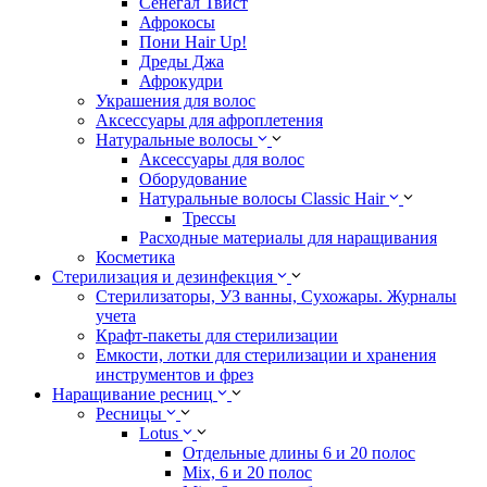
Сенегал Твист
Афрокосы
Пони Hair Up!
Дреды Джа
Афрокудри
Украшения для волос
Аксессуары для афроплетения
Натуральные волосы
Аксессуары для волос
Оборудование
Натуральные волосы Classic Hair
Трессы
Расходные материалы для наращивания
Косметика
Стерилизация и дезинфекция
Стерилизаторы, УЗ ванны, Сухожары. Журналы
учета
Крафт-пакеты для стерилизации
Емкости, лотки для стерилизации и хранения
инструментов и фрез
Наращивание ресниц
Ресницы
Lotus
Отдельные длины 6 и 20 полос
Mix, 6 и 20 полос