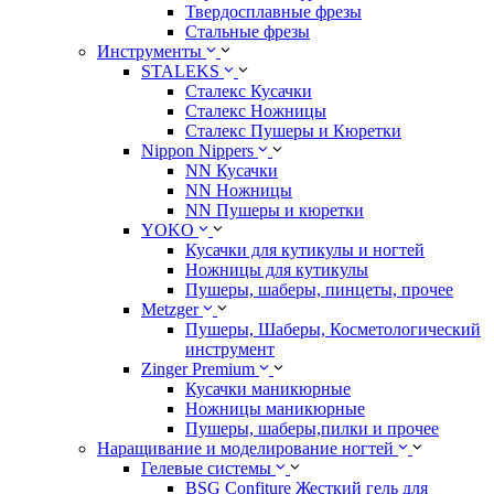
Твердосплавные фрезы
Стальные фрезы
Инструменты
STALEKS
Сталекс Кусачки
Сталекс Ножницы
Сталекс Пушеры и Кюретки
Nippon Nippers
NN Кусачки
NN Ножницы
NN Пушеры и кюретки
YOKO
Кусачки для кутикулы и ногтей
Ножницы для кутикулы
Пушеры, шаберы, пинцеты, прочее
Metzger
Пушеры, Шаберы, Косметологический
инструмент
Zinger Premium
Кусачки маникюрные
Ножницы маникюрные
Пушеры, шаберы,пилки и прочее
Наращивание и моделирование ногтей
Гелевые системы
BSG Confiture Жесткий гель для