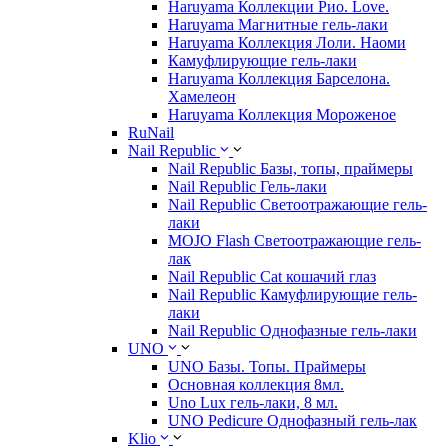
Haruyama Коллекции Рио. Love.
Haruyama Магнитные гель-лаки
Haruyama Коллекция Лоли. Наоми
Камуфлирующие гель-лаки
Haruyama Коллекция Барселона.
Хамелеон
Haruyama Коллекция Мороженое
RuNail
Nail Republic
Nail Republic Базы, топы, праймеры
Nail Republic Гель-лаки
Nail Republic Светоотражающие гель-
лаки
MOJO Flash Светоотражающие гель-
лак
Nail Republic Cat кошачий глаз
Nail Republic Камуфлирующие гель-
лаки
Nail Republic Однофазные гель-лаки
UNO
UNO Базы. Топы. Праймеры
Основная коллекция 8мл.
Uno Lux гель-лаки, 8 мл.
UNO Pedicure Однофазный гель-лак
Klio