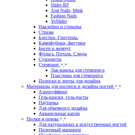
Slider RF
Ami Nails, Mink
Fashion Nails
YeSlider
Наклейки и стикеры
Стразы
Блестки. Глиттеры.
Камифубики, фигурки
Бисер и жемчуг
Фольга. Поталь. Слюда
Сухоцветы
Стемпинг
Лак-краска для стемпинга
Пластины для стемпинга
Полоски и ленты для дизайна
Материалы для росписи и дизайна ногтей
Аэропуффинг
Гель-краски, гель-пасты
Паутинка
Для объемного дизайна
Акварельные капли
Пилки и пемзы
Для натуральных и искусственных ногтей
Пилочный маникюр