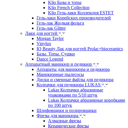
Klio Базы и топы
Klio French Collection
Klio Гель-лаки Коллекция ESTET
Гель-лаки Корейских производителей
Гель-лак Жидкая фольга
Гель-лак Glitter
Лаки для ногтей
Morgan Taylor
Vinylux
IQ Beauty Лак для ногтей Prolac+bioceramics
Базы. Топы. Сушки
Dance Legend
Аппаратный маникюр и педикюр
Аппараты для маникюра и педикюра
Маникюрные пылесосы
Диски и сменные файлы для педикюра
Колпачки для педикюра LUKAS
Lukas Колпачки абразивные
упаковками по 5/10 штук
Lukas Колпачки абразивные коробками
по 100 штук
Шлифовщики и полировщики
Фрезы для маникюра
Алмазные фрезы
Керамические фрезы