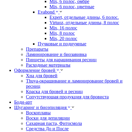
Mix, 6 полос, омбре
Mix, 6 полос, цветные
Evabond
Expert, отдельные длины, 6 полос.
Virtuoz, отдельные длины, 8 полос
Mix, 16 полос
Mix, 8 полос
Mix, 20 полос
Пучковые и подиумные
Препараты
Ламинирование и биозавивка
Пинцеты для наращивания ресниц
Расходные материалы
Оформление бровей
Хна для бровей
Thuya-окрашивание и ламинирование бровей и
ресниц
Краска для бровей и ресниц
Сопутствующая продукция для бровиста
Боди-арт
Шугаринг и биоэпиляция
Воскоплавы
Воски для депиляции
Сахарная паста, Фитосмола
Средства До и После