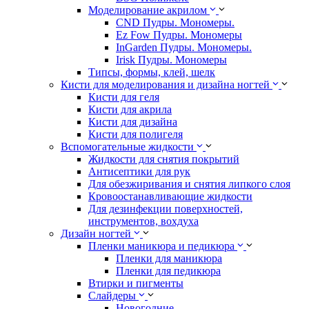
Моделирование акрилом
CND Пудры. Мономеры.
Ez Fow Пудры. Мономеры
InGarden Пудры. Мономеры.
Irisk Пудры. Мономеры
Типсы, формы, клей, шелк
Кисти для моделирования и дизайна ногтей
Кисти для геля
Кисти для акрила
Кисти для дизайна
Кисти для полигеля
Вспомогательные жидкости
Жидкости для снятия покрытий
Антисептики для рук
Для обезжиривания и снятия липкого слоя
Кровоостанавливающие жидкости
Для дезинфекции поверхностей,
инструментов, вохдуха
Дизайн ногтей
Пленки маникюра и педикюра
Пленки для маникюра
Пленки для педикюра
Втирки и пигменты
Слайдеры
Новогодние