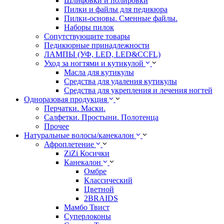
Шлифовки и полировки
Пилки и файлы для педикюра
Пилки-основы. Сменные файлы.
Наборы пилок
Сопутствующите товары
Педикюрные принадлежности
ЛАМПЫ (УФ, LED, LED&CCFL)
Уход за ногтями и кутикулой
Масла для кутикулы
Средства для удаления кутикулы
Средства для укрепления и лечения ногтей
Одноразовая продукция
Перчатки. Маски.
Салфетки. Простыни. Полотенца
Прочее
Натуральные волосы/канекалон
Афроплетение
ZiZi Косички
Канекалон
Омбре
Классический
Цветной
2BRAIDS
Мамбо Твист
Суперлоконы