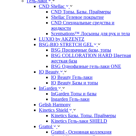
Гель-лаки
CND Shellac
CND Топы. Базы. Праймеры
Shellac Гелевое покрытие
CND Специальные средства и
жидкости
Scentsations™ Лосьоны для рук и тела
LUXIO by AKZENTZ
BSG-BIO STRETCH GEL
BSG Прозрачные базы, топы
BSG COLLORATION HARD Цветная
жесткая база
BSG Однофазные гель-лаки ONE
IQ Beauty
IQ Beauty Гель-лаки
IQ Beauty Базы и топы
InGarden
InGarden Топы и базы
Ingarden Гель-лаки
Gelish Harmony
Kinetics Shield
Kinetics Базы. Топы. Праймеры
Kinetics Гель-лаки SHIELD
Grattol
Grattol - Oснoвнaя коллекция