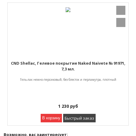
CND Shellac, Гелевое покрытие Naked Naivete № 91971,
7,3 мл.
Гель-лак нежно-персиковый, без блесток и перламутра, плотный
1 230
руб
Быстрый заказ
В корзину
Возможно, вас заинтересует: