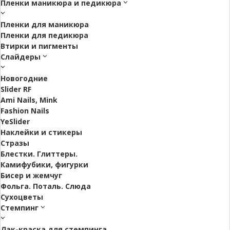
Пленки маникюра и педикюра
Пленки для маникюра
Пленки для педикюра
Втирки и пигменты
Слайдеры
Новогодние
Slider RF
Ami Nails, Mink
Fashion Nails
YeSlider
Наклейки и стикеры
Стразы
Блестки. Глиттеры.
Камифубики, фигурки
Бисер и жемчуг
Фольга. Поталь. Слюда
Сухоцветы
Стемпинг
Лак-краска для стемпинга