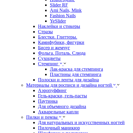
Slider RF
Ami Nails, Mink
Fashion Nails
YeSlider
Наклейки и стикеры
Стразы
Блестки. Глиттеры.
Камифубики, фигурки
Бисер и жемчуг
Фольга. Поталь. Слюда
Сухоцветы
Стемпинг
Лак-краска для стемпинга
Пластины для стемпинга
Полоски и ленты для дизайна
Материалы для росписи и дизайна ногтей
Аэропуффинг
Гель-краски, гель-пасты
Паутинка
Для объемного дизайна
Акварельные капли
Пилки и пемзы
Для натуральных и искусственных ногтей
Пилочный маникюр