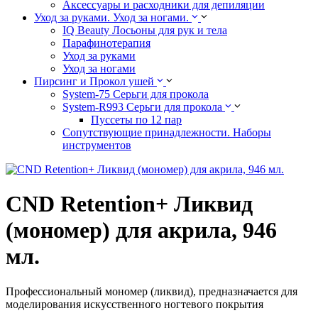
Аксессуары и расходники для депиляции
Уход за руками. Уход за ногами.
IQ Beauty Лосьоны для рук и тела
Парафинотерапия
Уход за руками
Уход за ногами
Пирсинг и Прокол ушей
System-75 Серьги для прокола
System-R993 Серьги для прокола
Пуссеты по 12 пар
Cопутствующие принадлежности. Наборы
инструментов
CND Retention+ Ликвид
(мономер) для акрила, 946
мл.
Профессиональный мономер (ликвид), предназначается для
моделирования искусственного ногтевого покрытия