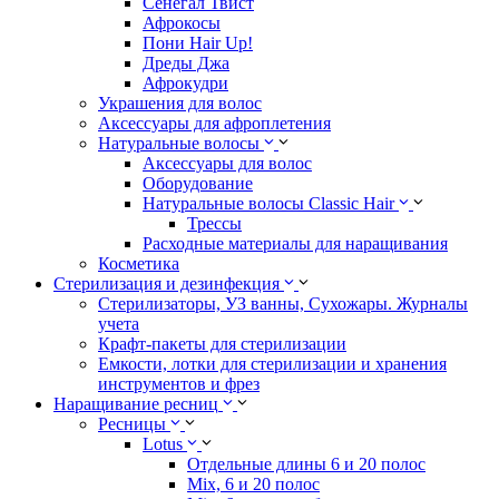
Сенегал Твист
Афрокосы
Пони Hair Up!
Дреды Джа
Афрокудри
Украшения для волос
Аксессуары для афроплетения
Натуральные волосы
Аксессуары для волос
Оборудование
Натуральные волосы Classic Hair
Трессы
Расходные материалы для наращивания
Косметика
Стерилизация и дезинфекция
Стерилизаторы, УЗ ванны, Сухожары. Журналы
учета
Крафт-пакеты для стерилизации
Емкости, лотки для стерилизации и хранения
инструментов и фрез
Наращивание ресниц
Ресницы
Lotus
Отдельные длины 6 и 20 полос
Mix, 6 и 20 полос