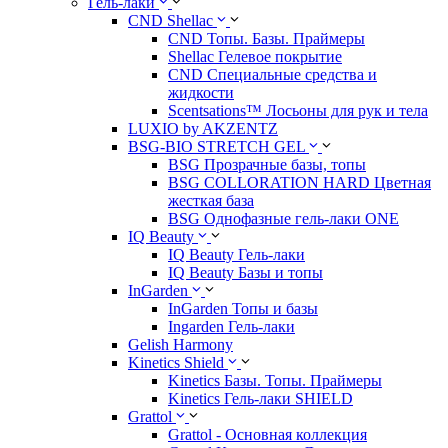
Гель-лаки
CND Shellac
CND Топы. Базы. Праймеры
Shellac Гелевое покрытие
CND Специальные средства и
жидкости
Scentsations™ Лосьоны для рук и тела
LUXIO by AKZENTZ
BSG-BIO STRETCH GEL
BSG Прозрачные базы, топы
BSG COLLORATION HARD Цветная
жесткая база
BSG Однофазные гель-лаки ONE
IQ Beauty
IQ Beauty Гель-лаки
IQ Beauty Базы и топы
InGarden
InGarden Топы и базы
Ingarden Гель-лаки
Gelish Harmony
Kinetics Shield
Kinetics Базы. Топы. Праймеры
Kinetics Гель-лаки SHIELD
Grattol
Grattol - Oснoвнaя коллекция