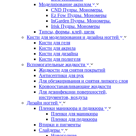
Моделирование акрилом
CND Пудры. Мономеры.
Ez Fow Пудры. Мономеры
InGarden Пудры. Мономеры.
Irisk Пудры. Мономеры
Типсы, формы, клей, шелк
Кисти для моделирования и дизайна ногтей
Кисти для геля
Кисти для акрила
Кисти для дизайна
Кисти для полигеля
Вспомогательные жидкости
Жидкости для снятия покрытий
Антисептики для рук
Для обезжиривания и снятия липкого слоя
Кровоостанавливающие жидкости
Для дезинфекции поверхностей,
инструментов, вохдуха
Дизайн ногтей
Пленки маникюра и педикюра
Пленки для маникюра
Пленки для педикюра
Втирки и пигменты
Слайдеры
Новогодние