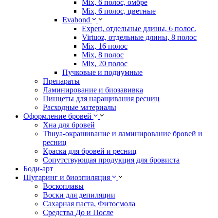
Mix, 6 полос, омбре
Mix, 6 полос, цветные
Evabond
Expert, отдельные длины, 6 полос.
Virtuoz, отдельные длины, 8 полос
Mix, 16 полос
Mix, 8 полос
Mix, 20 полос
Пучковые и подиумные
Препараты
Ламинирование и биозавивка
Пинцеты для наращивания ресниц
Расходные материалы
Оформление бровей
Хна для бровей
Thuya-окрашивание и ламинирование бровей и
ресниц
Краска для бровей и ресниц
Сопутствующая продукция для бровиста
Боди-арт
Шугаринг и биоэпиляция
Воскоплавы
Воски для депиляции
Сахарная паста, Фитосмола
Средства До и После