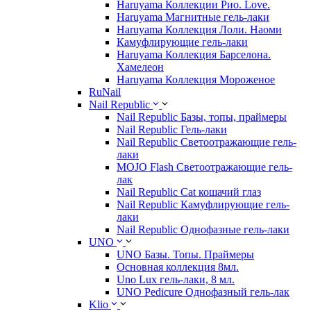
Haruyama Коллекции Рио. Love.
Haruyama Магнитные гель-лаки
Haruyama Коллекция Лоли. Наоми
Камуфлирующие гель-лаки
Haruyama Коллекция Барселона.
Хамелеон
Haruyama Коллекция Мороженое
RuNail
Nail Republic
Nail Republic Базы, топы, праймеры
Nail Republic Гель-лаки
Nail Republic Светоотражающие гель-
лаки
MOJO Flash Светоотражающие гель-
лак
Nail Republic Cat кошачий глаз
Nail Republic Камуфлирующие гель-
лаки
Nail Republic Однофазные гель-лаки
UNO
UNO Базы. Топы. Праймеры
Основная коллекция 8мл.
Uno Lux гель-лаки, 8 мл.
UNO Pedicure Однофазный гель-лак
Klio