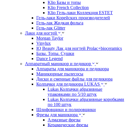
Klio Базы и топы
Klio French Collection
Klio Гель-лаки Коллекция ESTET
Гель-лаки Корейских производителей
Гель-лак Жидкая фольга
Гель-лак Glitter
Лаки для ногтей
Morgan Taylor
Vinylux
IQ Beauty Лак для ногтей Prolac+bioceramics
Базы. Топы. Сушки
Dance Legend
Аппаратный маникюр и педикюр
Аппараты для маникюра и педикюра
Маникюрные пылесосы
Диски и сменные файлы для педикюра
Колпачки для педикюра LUKAS
Lukas Колпачки абразивные
упаковками по 5/10 штук
Lukas Колпачки абразивные коробками
по 100 штук
Шлифовщики и полировщики
Фрезы для маникюра
Алмазные фрезы
Керамические фрезы