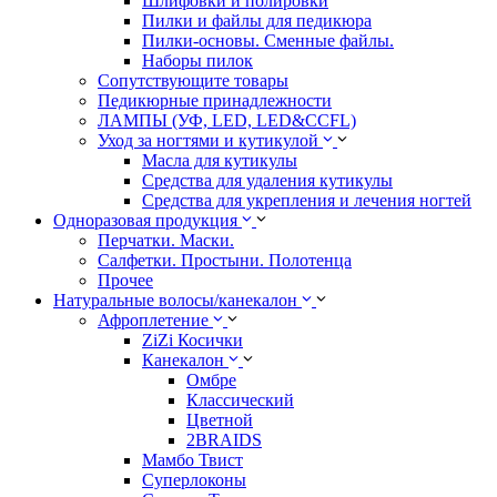
Шлифовки и полировки
Пилки и файлы для педикюра
Пилки-основы. Сменные файлы.
Наборы пилок
Сопутствующите товары
Педикюрные принадлежности
ЛАМПЫ (УФ, LED, LED&CCFL)
Уход за ногтями и кутикулой
Масла для кутикулы
Средства для удаления кутикулы
Средства для укрепления и лечения ногтей
Одноразовая продукция
Перчатки. Маски.
Салфетки. Простыни. Полотенца
Прочее
Натуральные волосы/канекалон
Афроплетение
ZiZi Косички
Канекалон
Омбре
Классический
Цветной
2BRAIDS
Мамбо Твист
Суперлоконы