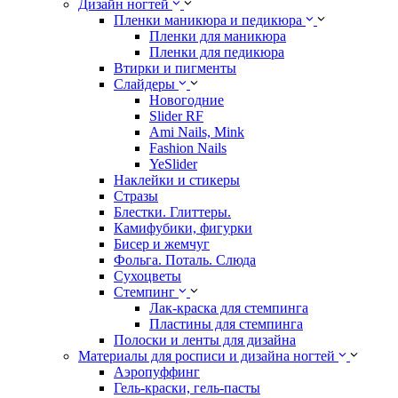
Дизайн ногтей
Пленки маникюра и педикюра
Пленки для маникюра
Пленки для педикюра
Втирки и пигменты
Слайдеры
Новогодние
Slider RF
Ami Nails, Mink
Fashion Nails
YeSlider
Наклейки и стикеры
Стразы
Блестки. Глиттеры.
Камифубики, фигурки
Бисер и жемчуг
Фольга. Поталь. Слюда
Сухоцветы
Стемпинг
Лак-краска для стемпинга
Пластины для стемпинга
Полоски и ленты для дизайна
Материалы для росписи и дизайна ногтей
Аэропуффинг
Гель-краски, гель-пасты