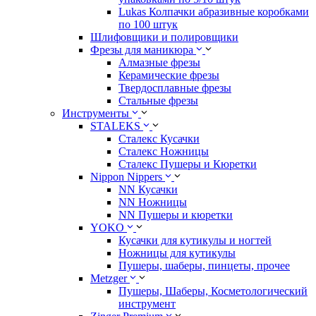
Lukas Колпачки абразивные коробками
по 100 штук
Шлифовщики и полировщики
Фрезы для маникюра
Алмазные фрезы
Керамические фрезы
Твердосплавные фрезы
Стальные фрезы
Инструменты
STALEKS
Сталекс Кусачки
Сталекс Ножницы
Сталекс Пушеры и Кюретки
Nippon Nippers
NN Кусачки
NN Ножницы
NN Пушеры и кюретки
YOKO
Кусачки для кутикулы и ногтей
Ножницы для кутикулы
Пушеры, шаберы, пинцеты, прочее
Metzger
Пушеры, Шаберы, Косметологический
инструмент