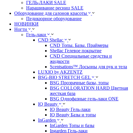
ГЕЛЬ-ЛАКИ SALE
Наращивание ресниц SALE
Оборудование для салонов красоты
Педикюрное оборудование
НОВИНКИ
Ногти
Гель-лаки
CND Shellac
CND Топы. Базы. Праймеры
Shellac Гелевое покрытие
CND Специальные средства и
жидкости
Scentsations™ Лосьоны для рук и тела
LUXIO by AKZENTZ
BSG-BIO STRETCH GEL
BSG Прозрачные базы, топы
BSG COLLORATION HARD Цветная
жесткая база
BSG Однофазные гель-лаки ONE
IQ Beauty
IQ Beauty Гель-лаки
IQ Beauty Базы и топы
InGarden
InGarden Топы и базы
Ingarden Гель-лаки