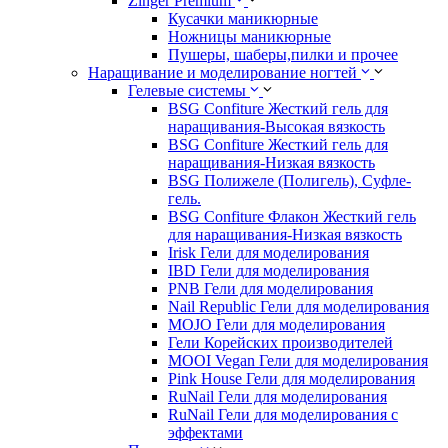
Zinger Premium
Кусачки маникюрные
Ножницы маникюрные
Пушеры, шаберы,пилки и прочее
Наращивание и моделирование ногтей
Гелевые системы
BSG Confiture Жесткий гель для
наращивания-Высокая вязкость
BSG Confiture Жесткий гель для
наращивания-Низкая вязкость
BSG Полижеле (Полигель), Суфле-
гель.
BSG Confiture Флакон Жесткий гель
для наращивания-Низкая вязкость
Irisk Гели для моделирования
IBD Гели для моделирования
PNB Гели для моделирования
Nail Republic Гели для моделирования
MOJO Гели для моделирования
Гели Корейских производителей
MOOI Vegan Гели для моделирования
Pink House Гели для моделирования
RuNail Гели для моделирования
RuNail Гели для моделирования с
эффектами