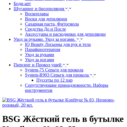
Боди-арт
Шугаринг и биоэпиляция
Воскоплавы
Воски для депиляции
Сахарная паста, Фитосмола
Средства До и После
Аксессуары и расходники для депиляции
Уход за руками. Уход за ногами.
IQ Beauty Лосьоны для рук и тела
Парафинотерапия
Уход за руками
Уход за ногами
Пирсинг и Прокол ушей
System-75 Серьги для прокола
System-R993 Серьги для прокола
Пуссеты по 12 пар
Cопутствующие принадлежности. Наборы
инструментов
BSG Жёсткий гель в бутылке