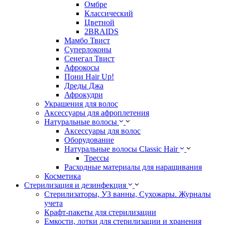
Омбре
Классический
Цветной
2BRAIDS
Мамбо Твист
Суперлоконы
Сенегал Твист
Афрокосы
Пони Hair Up!
Дреды Джа
Афрокудри
Украшения для волос
Аксессуары для афроплетения
Натуральные волосы
Аксессуары для волос
Оборудование
Натуральные волосы Classic Hair
Трессы
Расходные материалы для наращивания
Косметика
Стерилизация и дезинфекция
Стерилизаторы, УЗ ванны, Сухожары. Журналы
учета
Крафт-пакеты для стерилизации
Емкости, лотки для стерилизации и хранения