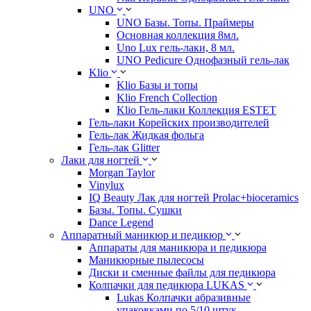
UNO
UNO Базы. Топы. Праймеры
Основная коллекция 8мл.
Uno Lux гель-лаки, 8 мл.
UNO Pedicure Однофазный гель-лак
Klio
Klio Базы и топы
Klio French Collection
Klio Гель-лаки Коллекция ESTET
Гель-лаки Корейских производителей
Гель-лак Жидкая фольга
Гель-лак Glitter
Лаки для ногтей
Morgan Taylor
Vinylux
IQ Beauty Лак для ногтей Prolac+bioceramics
Базы. Топы. Сушки
Dance Legend
Аппаратный маникюр и педикюр
Аппараты для маникюра и педикюра
Маникюрные пылесосы
Диски и сменные файлы для педикюра
Колпачки для педикюра LUKAS
Lukas Колпачки абразивные
упаковками по 5/10 штук