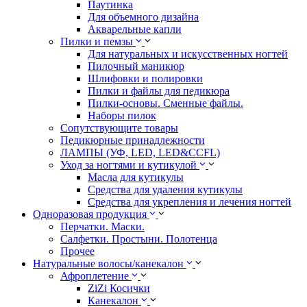
Паутинка
Для объемного дизайна
Акварельные капли
Пилки и пемзы
Для натуральных и искусственных ногтей
Пилочный маникюр
Шлифовки и полировки
Пилки и файлы для педикюра
Пилки-основы. Сменные файлы.
Наборы пилок
Сопутствующите товары
Педикюрные принадлежности
ЛАМПЫ (УФ, LED, LED&CCFL)
Уход за ногтями и кутикулой
Масла для кутикулы
Средства для удаления кутикулы
Средства для укрепления и лечения ногтей
Одноразовая продукция
Перчатки. Маски.
Салфетки. Простыни. Полотенца
Прочее
Натуральные волосы/канекалон
Афроплетение
ZiZi Косички
Канекалон