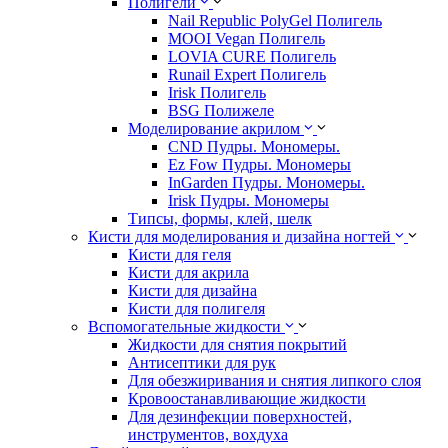
Полигели
Nail Republic PolyGel Полигель
MOOI Vegan Полигель
LOVIA CURE Полигель
Runail Expert Полигель
Irisk Полигель
BSG Полижеле
Моделирование акрилом
CND Пудры. Мономеры.
Ez Fow Пудры. Мономеры
InGarden Пудры. Мономеры.
Irisk Пудры. Мономеры
Типсы, формы, клей, шелк
Кисти для моделирования и дизайна ногтей
Кисти для геля
Кисти для акрила
Кисти для дизайна
Кисти для полигеля
Вспомогательные жидкости
Жидкости для снятия покрытий
Антисептики для рук
Для обезжиривания и снятия липкого слоя
Кровоостанавливающие жидкости
Для дезинфекции поверхностей,
инструментов, вохдуха