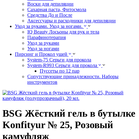
Воски для депиляции
Сахарная паста, Фитосмола
Средства До и После
Аксессуары и расходники для депиляции
Уход за руками. Уход за ногами.
IQ Beauty Лосьоны для рук и тела
Парафинотерапия
Уход за руками
Уход за ногами
Пирсинг и Прокол ушей
System-75 Серьги для прокола
System-R993 Серьги для прокола
Пуссеты по 12 пар
Cопутствующие принадлежности. Наборы
инструментов
BSG Жёсткий гель в бутылке
Konfityur № 25, Розовый
камуфляж