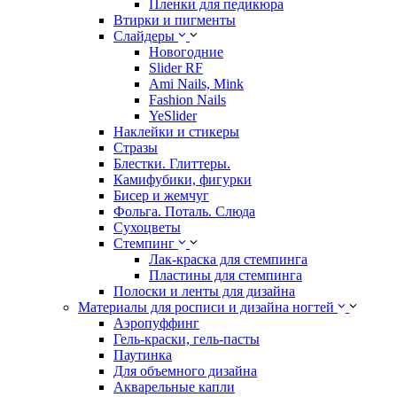
Пленки для педикюра
Втирки и пигменты
Слайдеры
Новогодние
Slider RF
Ami Nails, Mink
Fashion Nails
YeSlider
Наклейки и стикеры
Стразы
Блестки. Глиттеры.
Камифубики, фигурки
Бисер и жемчуг
Фольга. Поталь. Слюда
Сухоцветы
Стемпинг
Лак-краска для стемпинга
Пластины для стемпинга
Полоски и ленты для дизайна
Материалы для росписи и дизайна ногтей
Аэропуффинг
Гель-краски, гель-пасты
Паутинка
Для объемного дизайна
Акварельные капли