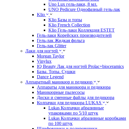
Uno Lux гель-лаки, 8 мл.
UNO Pedicure Однофазный гель-лак
Klio
Klio Базы и топы
Klio French Collection
Klio Гель-лаки Коллекция ESTET
Гель-лаки Корейских производителей
Гель-лак Жидкая фольга
Гель-лак Glitter
Лаки для ногтей
Morgan Taylor
Vinylux
IQ Beauty Лак для ногтей Prolac+bioceramics
Базы. Топы. Сушки
Dance Legend
Аппаратный маникюр и педикюр
Аппараты для маникюра и педикюра
Маникюрные пылесосы
Диски и сменные файлы для педикюра
Колпачки для педикюра LUKAS
Lukas Колпачки абразивные
упаковками по 5/10 штук
Lukas Колпачки абразивные коробками
по 100 штук
Шлифовщики и полировщики