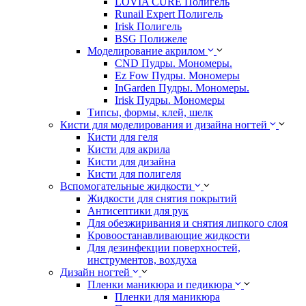
LOVIA CURE Полигель
Runail Expert Полигель
Irisk Полигель
BSG Полижеле
Моделирование акрилом
CND Пудры. Мономеры.
Ez Fow Пудры. Мономеры
InGarden Пудры. Мономеры.
Irisk Пудры. Мономеры
Типсы, формы, клей, шелк
Кисти для моделирования и дизайна ногтей
Кисти для геля
Кисти для акрила
Кисти для дизайна
Кисти для полигеля
Вспомогательные жидкости
Жидкости для снятия покрытий
Антисептики для рук
Для обезжиривания и снятия липкого слоя
Кровоостанавливающие жидкости
Для дезинфекции поверхностей,
инструментов, вохдуха
Дизайн ногтей
Пленки маникюра и педикюра
Пленки для маникюра