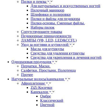
Пилки и пемзы
Для натуральных и искусственных ногтей
Пилочный маникюр
Шлифовки и полировки
Пилки и файлы для педикюра
Пилки-основы. Сменные файлы.
Наборы пилок
Сопутствующите товары
Педикюрные принадлежности
ЛАМПЫ (УФ, LED, LED&CCFL)
Уход за ногтями и кутикулой
Масла для кутикулы
Средства для удаления кутикулы
Средства для укрепления и лечения ногтей
Одноразовая продукция
Перчатки. Маски.
Салфетки. Простыни. Полотенца
Прочее
Натуральные волосы/канекалон
Афроплетение
ZiZi Косички
Канекалон
Омбре
Классический
Цветной