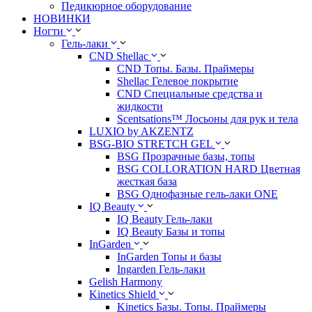
Педикюрное оборудование
НОВИНКИ
Ногти
Гель-лаки
CND Shellac
CND Топы. Базы. Праймеры
Shellac Гелевое покрытие
CND Специальные средства и
жидкости
Scentsations™ Лосьоны для рук и тела
LUXIO by AKZENTZ
BSG-BIO STRETCH GEL
BSG Прозрачные базы, топы
BSG COLLORATION HARD Цветная
жесткая база
BSG Однофазные гель-лаки ONE
IQ Beauty
IQ Beauty Гель-лаки
IQ Beauty Базы и топы
InGarden
InGarden Топы и базы
Ingarden Гель-лаки
Gelish Harmony
Kinetics Shield
Kinetics Базы. Топы. Праймеры