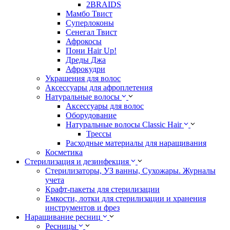
2BRAIDS
Мамбо Твист
Суперлоконы
Сенегал Твист
Афрокосы
Пони Hair Up!
Дреды Джа
Афрокудри
Украшения для волос
Аксессуары для афроплетения
Натуральные волосы
Аксессуары для волос
Оборудование
Натуральные волосы Classic Hair
Трессы
Расходные материалы для наращивания
Косметика
Стерилизация и дезинфекция
Стерилизаторы, УЗ ванны, Сухожары. Журналы
учета
Крафт-пакеты для стерилизации
Емкости, лотки для стерилизации и хранения
инструментов и фрез
Наращивание ресниц
Ресницы