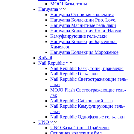
MOOI Базы, топы
Haruyama
Haruyama Основная коллекция
Haruyama Коллекции Рио. Love.
Haruyama Магнитные гель-лаки
Haruyama Коллекция Лоли. Наоми
Камуфлирующие гель-лаки
Haruyama Коллекция Барселона.
Хамелеон
Haruyama Коллекция Мороженое
RuNail
Nail Republic
Nail Republic Базы, топы, праймеры
Nail Republic Гель-лаки
Nail Republic Светоотражающие гель-
лаки
MOJO Flash Светоотражающие гель-
лак
Nail Republic Cat кошачий глаз
Nail Republic Камуфлирующие гель-
лаки
Nail Republic Однофазные гель-лаки
UNO
UNO Базы. Топы. Праймеры
Основная коллекция 8мл.