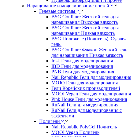
Пушеры, шаберы,пилки и прочее
Наращивание и моделирование ногтей
Гелевые системы
BSG Confiture Жесткий гель для
наращивания-Высокая вязкость
BSG Confiture Жесткий гель для
наращивания-Низкая вязкость
BSG Полижеле (Полигель), Суфле-
гель.
BSG Confiture Флакон Жесткий гель
для наращивания-Низкая вязкость
Irisk Гели для моделирования
IBD Гели для моделирования
PNB Гели для моделирования
Nail Republic Гели для моделирования
MOJO Гели для моделирования
Гели Корейских производителей
MOOI Vegan Гели для моделирования
Pink House Гели для моделирования
RuNail Гели для моделирования
RuNail Гели для моделирования с
эффектами
Полигели
Nail Republic PolyGel Полигель
MOOI Vegan Полигель