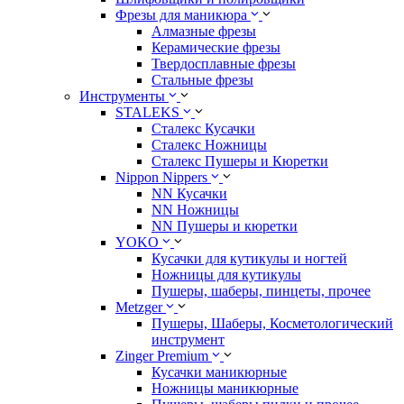
Фрезы для маникюра
Алмазные фрезы
Керамические фрезы
Твердосплавные фрезы
Стальные фрезы
Инструменты
STALEKS
Сталекс Кусачки
Сталекс Ножницы
Сталекс Пушеры и Кюретки
Nippon Nippers
NN Кусачки
NN Ножницы
NN Пушеры и кюретки
YOKO
Кусачки для кутикулы и ногтей
Ножницы для кутикулы
Пушеры, шаберы, пинцеты, прочее
Metzger
Пушеры, Шаберы, Косметологический
инструмент
Zinger Premium
Кусачки маникюрные
Ножницы маникюрные