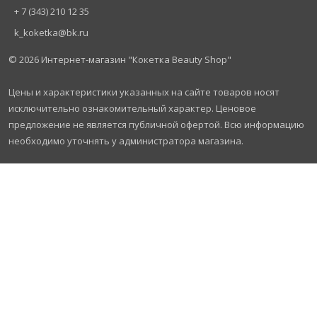
+ 7 (343) 210 12 35
k_koketka@bk.ru
© 2026
Интернет-магазин "Кокетка Beauty Shop"
Цены и характеристики указанных на сайте товаров носят
исключительно ознакомительный характер. Ценовое
предложение не является публичной офертой. Всю информацию
необходимо уточнять у администратора магазина.