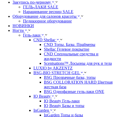
Закупись по-черному
ГЕЛЬ-ЛАКИ SALE
Наращивание ресниц SALE
Оборудование для салонов красоты
Педикюрное оборудование
НОВИНКИ
Ногти
Гель-лаки
CND Shellac
CND Топы. Базы. Праймеры
Shellac Гелевое покрытие
CND Специальные средства и
жидкости
Scentsations™ Лосьоны для рук и тела
LUXIO by AKZENTZ
BSG-BIO STRETCH GEL
BSG Прозрачные базы, топы
BSG COLLORATION HARD Цветная
жесткая база
BSG Однофазные гель-лаки ONE
IQ Beauty
IQ Beauty Гель-лаки
IQ Beauty Базы и топы
InGarden
InGarden Топы и базы