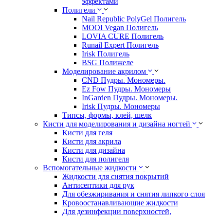
эффектами
Полигели
Nail Republic PolyGel Полигель
MOOI Vegan Полигель
LOVIA CURE Полигель
Runail Expert Полигель
Irisk Полигель
BSG Полижеле
Моделирование акрилом
CND Пудры. Мономеры.
Ez Fow Пудры. Мономеры
InGarden Пудры. Мономеры.
Irisk Пудры. Мономеры
Типсы, формы, клей, шелк
Кисти для моделирования и дизайна ногтей
Кисти для геля
Кисти для акрила
Кисти для дизайна
Кисти для полигеля
Вспомогательные жидкости
Жидкости для снятия покрытий
Антисептики для рук
Для обезжиривания и снятия липкого слоя
Кровоостанавливающие жидкости
Для дезинфекции поверхностей,