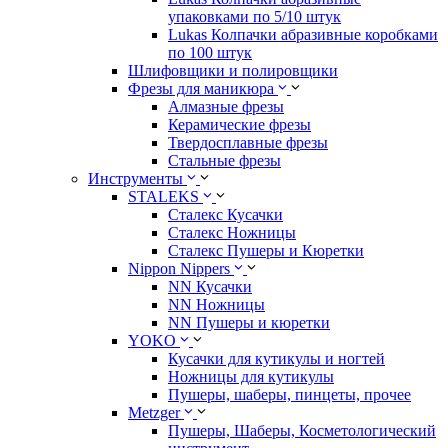
упаковками по 5/10 штук
Lukas Колпачки абразивные коробками
по 100 штук
Шлифовщики и полировщики
Фрезы для маникюра
Алмазные фрезы
Керамические фрезы
Твердосплавные фрезы
Стальные фрезы
Инструменты
STALEKS
Сталекс Кусачки
Сталекс Ножницы
Сталекс Пушеры и Кюретки
Nippon Nippers
NN Кусачки
NN Ножницы
NN Пушеры и кюретки
YOKO
Кусачки для кутикулы и ногтей
Ножницы для кутикулы
Пушеры, шаберы, пинцеты, прочее
Metzger
Пушеры, Шаберы, Косметологический