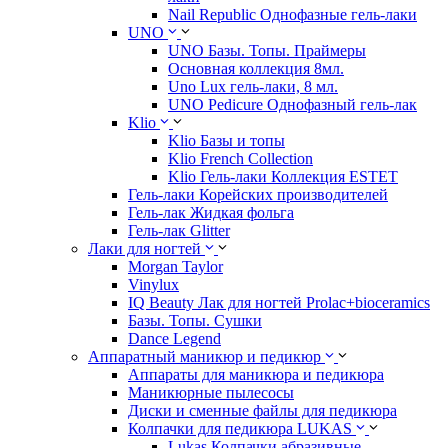
Nail Republic Однофазные гель-лаки
UNO
UNO Базы. Топы. Праймеры
Основная коллекция 8мл.
Uno Lux гель-лаки, 8 мл.
UNO Pedicure Однофазный гель-лак
Klio
Klio Базы и топы
Klio French Collection
Klio Гель-лаки Коллекция ESTET
Гель-лаки Корейских производителей
Гель-лак Жидкая фольга
Гель-лак Glitter
Лаки для ногтей
Morgan Taylor
Vinylux
IQ Beauty Лак для ногтей Prolac+bioceramics
Базы. Топы. Сушки
Dance Legend
Аппаратный маникюр и педикюр
Аппараты для маникюра и педикюра
Маникюрные пылесосы
Диски и сменные файлы для педикюра
Колпачки для педикюра LUKAS
Lukas Колпачки абразивные