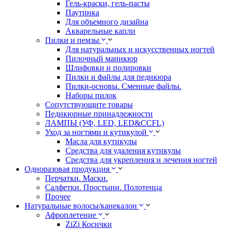
Гель-краски, гель-пасты
Паутинка
Для объемного дизайна
Акварельные капли
Пилки и пемзы
Для натуральных и искусственных ногтей
Пилочный маникюр
Шлифовки и полировки
Пилки и файлы для педикюра
Пилки-основы. Сменные файлы.
Наборы пилок
Сопутствующите товары
Педикюрные принадлежности
ЛАМПЫ (УФ, LED, LED&CCFL)
Уход за ногтями и кутикулой
Масла для кутикулы
Средства для удаления кутикулы
Средства для укрепления и лечения ногтей
Одноразовая продукция
Перчатки. Маски.
Салфетки. Простыни. Полотенца
Прочее
Натуральные волосы/канекалон
Афроплетение
ZiZi Косички