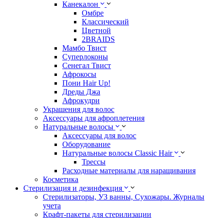
Канекалон
Омбре
Классический
Цветной
2BRAIDS
Мамбо Твист
Суперлоконы
Сенегал Твист
Афрокосы
Пони Hair Up!
Дреды Джа
Афрокудри
Украшения для волос
Аксессуары для афроплетения
Натуральные волосы
Аксессуары для волос
Оборудование
Натуральные волосы Classic Hair
Трессы
Расходные материалы для наращивания
Косметика
Стерилизация и дезинфекция
Стерилизаторы, УЗ ванны, Сухожары. Журналы
учета
Крафт-пакеты для стерилизации