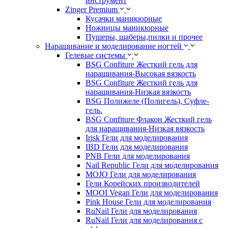
инструмент
Zinger Premium
Кусачки маникюрные
Ножницы маникюрные
Пушеры, шаберы,пилки и прочее
Наращивание и моделирование ногтей
Гелевые системы
BSG Confiture Жесткий гель для
наращивания-Высокая вязкость
BSG Confiture Жесткий гель для
наращивания-Низкая вязкость
BSG Полижеле (Полигель), Суфле-
гель.
BSG Confiture Флакон Жесткий гель
для наращивания-Низкая вязкость
Irisk Гели для моделирования
IBD Гели для моделирования
PNB Гели для моделирования
Nail Republic Гели для моделирования
MOJO Гели для моделирования
Гели Корейских производителей
MOOI Vegan Гели для моделирования
Pink House Гели для моделирования
RuNail Гели для моделирования
RuNail Гели для моделирования с