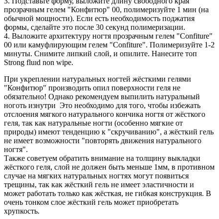
3. Подставьте форму, выложите длину свободного края
прозрачным гелем "Конфитюр" 00, полимеризуйте 1 мин (на
обычной мощности). Если есть необходимость поджатия
формы, сделайте это после 30 секунд полимеризации.
4. Выложите архитектуру ногтя прозрачным гелем "Confiture"
00 или камуфлирующим гелем "Confiture". Полимеризуйте 1-2
минуты. Снимите липкий слой, и опилите. Нанесите топ
Strong fluıd non wipe.
При укреплении натуральных ногтей жёсткими гелями
"Конфитюр" производить опил поверхности геля не
обязательно! Однако рекомендуем выпилить натуральный
ноготь изнутри Это необходимо для того, чтобы избежать
отслоения мягкого натурального кончика ногтя от жёсткого
геля, так как натуральные ногти (особенно мягкие от
природы) имеют тенденцию к "скручиванию", а жёсткий гель
не имеет возможности "повторять движения натурального
ногтя".
Также советуем обратить внимание на толщину выкладки
жёсткого геля, слой не должен быть меньше 1мм, в противном
случае на мягких натуральных ногтях могут появиться
трещины, так как жёсткий гель не имеет эластичности и
может работать только как жёсткая, не гибкая конструкция. В
очень тонком слое жёсткий гель может приобретать
хрупкость.