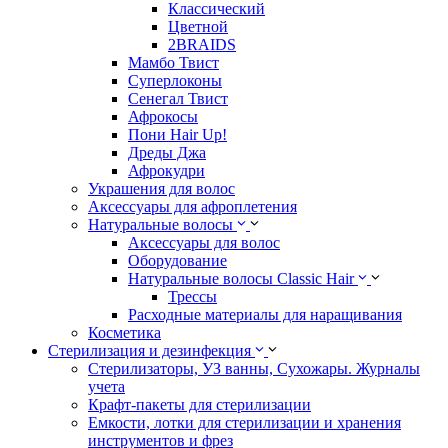
Классический
Цветной
2BRAIDS
Мамбо Твист
Суперлоконы
Сенегал Твист
Афрокосы
Пони Hair Up!
Дреды Джа
Афрокудри
Украшения для волос
Аксессуары для афроплетения
Натуральные волосы
Аксессуары для волос
Оборудование
Натуральные волосы Classic Hair
Трессы
Расходные материалы для наращивания
Косметика
Стерилизация и дезинфекция
Стерилизаторы, УЗ ванны, Сухожары. Журналы
учета
Крафт-пакеты для стерилизации
Емкости, лотки для стерилизации и хранения
инструментов и фрез