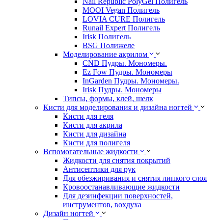
Nail Republic PolyGel Полигель
MOOI Vegan Полигель
LOVIA CURE Полигель
Runail Expert Полигель
Irisk Полигель
BSG Полижеле
Моделирование акрилом
CND Пудры. Мономеры.
Ez Fow Пудры. Мономеры
InGarden Пудры. Мономеры.
Irisk Пудры. Мономеры
Типсы, формы, клей, шелк
Кисти для моделирования и дизайна ногтей
Кисти для геля
Кисти для акрила
Кисти для дизайна
Кисти для полигеля
Вспомогательные жидкости
Жидкости для снятия покрытий
Антисептики для рук
Для обезжиривания и снятия липкого слоя
Кровоостанавливающие жидкости
Для дезинфекции поверхностей,
инструментов, вохдуха
Дизайн ногтей