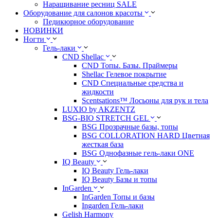
Наращивание ресниц SALE
Оборудование для салонов красоты
Педикюрное оборудование
НОВИНКИ
Ногти
Гель-лаки
CND Shellac
CND Топы. Базы. Праймеры
Shellac Гелевое покрытие
CND Специальные средства и
жидкости
Scentsations™ Лосьоны для рук и тела
LUXIO by AKZENTZ
BSG-BIO STRETCH GEL
BSG Прозрачные базы, топы
BSG COLLORATION HARD Цветная
жесткая база
BSG Однофазные гель-лаки ONE
IQ Beauty
IQ Beauty Гель-лаки
IQ Beauty Базы и топы
InGarden
InGarden Топы и базы
Ingarden Гель-лаки
Gelish Harmony