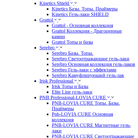
Kinetics Shield
Kinetics Базы. Топы. Праймеры
Kinetics Гель-лаки SHIELD
Grattol
Grattol - Oснoвнaя коллекция
Grattol Коллекция - Драгоценные
камни
Grattol Топы и базы
Serebro
Serebro Базы. Топы.
Serebro Светоотражающие гель-лаки
Serebro Основная коллекция гель-лаков
Serebro Гель-лаки с эффектами
Serebro Камуфлирующий гель-лак
Irisk Professional
Irisk Топы и Базы
Elite Line гель-лаки
PNB Professional-LOVIA CURE
PNB-LOVIA CURE Топы. Базы.
Праймеры
Pnb-LOVIA CURE Основная
коллекция
PNB-LOVIA CURE Магнитные гель-
лаки
PNB-LOVIA CURE Cветоотражающие