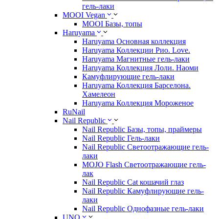
гель-лаки
MOOI Vegan
MOOI Базы, топы
Haruyama
Haruyama Основная коллекция
Haruyama Коллекции Рио. Love.
Haruyama Магнитные гель-лаки
Haruyama Коллекция Лоли. Наоми
Камуфлирующие гель-лаки
Haruyama Коллекция Барселона.
Хамелеон
Haruyama Коллекция Мороженое
RuNail
Nail Republic
Nail Republic Базы, топы, праймеры
Nail Republic Гель-лаки
Nail Republic Светоотражающие гель-
лаки
MOJO Flash Светоотражающие гель-
лак
Nail Republic Cat кошачий глаз
Nail Republic Камуфлирующие гель-
лаки
Nail Republic Однофазные гель-лаки
UNO