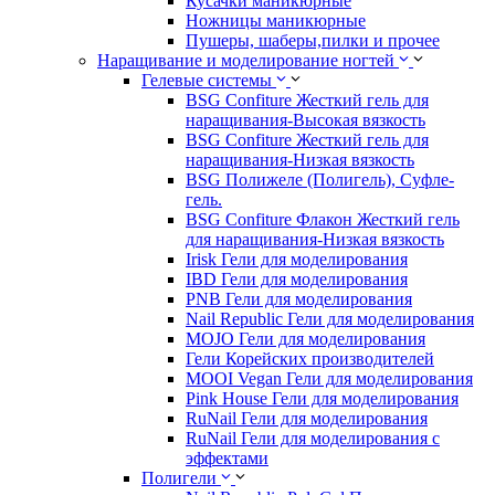
Кусачки маникюрные
Ножницы маникюрные
Пушеры, шаберы,пилки и прочее
Наращивание и моделирование ногтей
Гелевые системы
BSG Confiture Жесткий гель для
наращивания-Высокая вязкость
BSG Confiture Жесткий гель для
наращивания-Низкая вязкость
BSG Полижеле (Полигель), Суфле-
гель.
BSG Confiture Флакон Жесткий гель
для наращивания-Низкая вязкость
Irisk Гели для моделирования
IBD Гели для моделирования
PNB Гели для моделирования
Nail Republic Гели для моделирования
MOJO Гели для моделирования
Гели Корейских производителей
MOOI Vegan Гели для моделирования
Pink House Гели для моделирования
RuNail Гели для моделирования
RuNail Гели для моделирования с
эффектами
Полигели