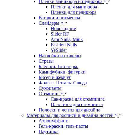
Пленки маникюра и педикюра
Пленки для маникюра
Пленки для педикюра
Втирки и пигменты
Слайдеры
Новогодние
Slider RF
Ami Nails, Mink
Fashion Nails
YeSlider
Наклейки и стикеры
Стразы
Блестки. Глиттеры.
Камифубики, фигурки
Бисер и жемчуг
Фольга. Поталь. Слюда
Сухоцветы
Стемпинг
Лак-краска для стемпинга
Пластины для стемпинга
Полоски и ленты для дизайна
Материалы для росписи и дизайна ногтей
Аэропуффинг
Гель-краски, гель-пасты
Паутинка