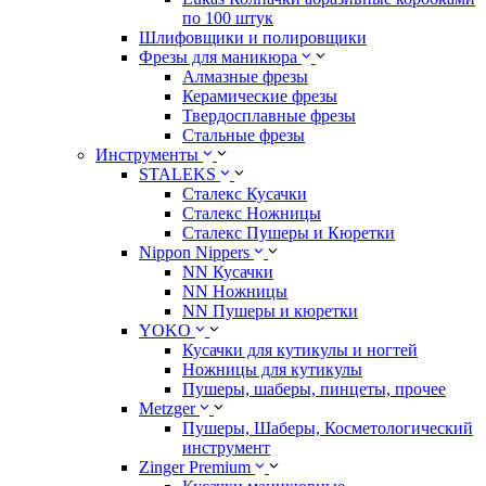
по 100 штук
Шлифовщики и полировщики
Фрезы для маникюра
Алмазные фрезы
Керамические фрезы
Твердосплавные фрезы
Стальные фрезы
Инструменты
STALEKS
Сталекс Кусачки
Сталекс Ножницы
Сталекс Пушеры и Кюретки
Nippon Nippers
NN Кусачки
NN Ножницы
NN Пушеры и кюретки
YOKO
Кусачки для кутикулы и ногтей
Ножницы для кутикулы
Пушеры, шаберы, пинцеты, прочее
Metzger
Пушеры, Шаберы, Косметологический
инструмент
Zinger Premium