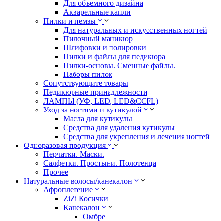
Для объемного дизайна
Акварельные капли
Пилки и пемзы
Для натуральных и искусственных ногтей
Пилочный маникюр
Шлифовки и полировки
Пилки и файлы для педикюра
Пилки-основы. Сменные файлы.
Наборы пилок
Сопутствующите товары
Педикюрные принадлежности
ЛАМПЫ (УФ, LED, LED&CCFL)
Уход за ногтями и кутикулой
Масла для кутикулы
Средства для удаления кутикулы
Средства для укрепления и лечения ногтей
Одноразовая продукция
Перчатки. Маски.
Салфетки. Простыни. Полотенца
Прочее
Натуральные волосы/канекалон
Афроплетение
ZiZi Косички
Канекалон
Омбре