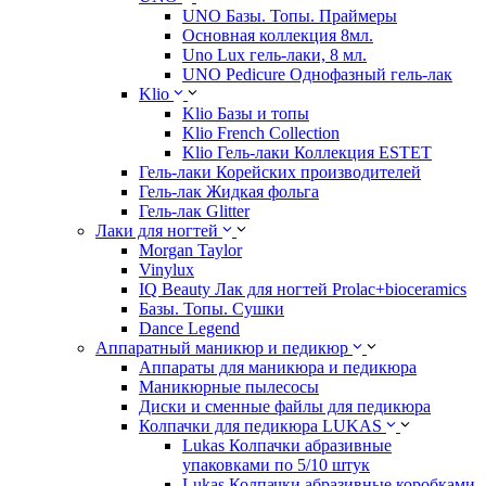
UNO Базы. Топы. Праймеры
Основная коллекция 8мл.
Uno Lux гель-лаки, 8 мл.
UNO Pedicure Однофазный гель-лак
Klio
Klio Базы и топы
Klio French Collection
Klio Гель-лаки Коллекция ESTET
Гель-лаки Корейских производителей
Гель-лак Жидкая фольга
Гель-лак Glitter
Лаки для ногтей
Morgan Taylor
Vinylux
IQ Beauty Лак для ногтей Prolac+bioceramics
Базы. Топы. Сушки
Dance Legend
Аппаратный маникюр и педикюр
Аппараты для маникюра и педикюра
Маникюрные пылесосы
Диски и сменные файлы для педикюра
Колпачки для педикюра LUKAS
Lukas Колпачки абразивные
упаковками по 5/10 штук
Lukas Колпачки абразивные коробками