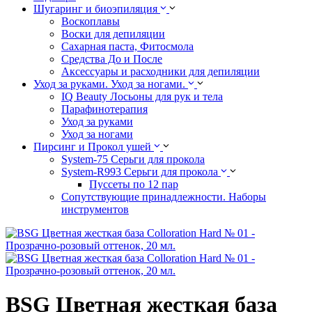
Шугаринг и биоэпиляция
Воскоплавы
Воски для депиляции
Сахарная паста, Фитосмола
Средства До и После
Аксессуары и расходники для депиляции
Уход за руками. Уход за ногами.
IQ Beauty Лосьоны для рук и тела
Парафинотерапия
Уход за руками
Уход за ногами
Пирсинг и Прокол ушей
System-75 Серьги для прокола
System-R993 Серьги для прокола
Пуссеты по 12 пар
Cопутствующие принадлежности. Наборы
инструментов
BSG Цветная жесткая база