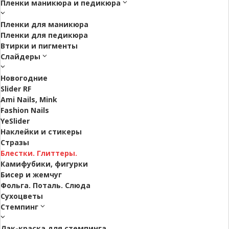
Пленки маникюра и педикюра
Пленки для маникюра
Пленки для педикюра
Втирки и пигменты
Слайдеры
Новогодние
Slider RF
Ami Nails, Mink
Fashion Nails
YeSlider
Наклейки и стикеры
Стразы
Блестки. Глиттеры.
Камифубики, фигурки
Бисер и жемчуг
Фольга. Поталь. Слюда
Сухоцветы
Стемпинг
Лак-краска для стемпинга