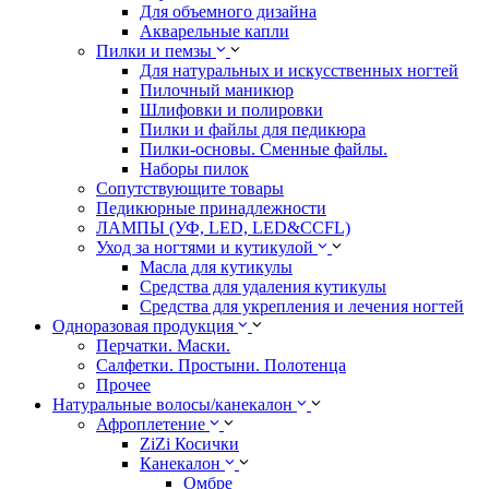
Для объемного дизайна
Акварельные капли
Пилки и пемзы
Для натуральных и искусственных ногтей
Пилочный маникюр
Шлифовки и полировки
Пилки и файлы для педикюра
Пилки-основы. Сменные файлы.
Наборы пилок
Сопутствующите товары
Педикюрные принадлежности
ЛАМПЫ (УФ, LED, LED&CCFL)
Уход за ногтями и кутикулой
Масла для кутикулы
Средства для удаления кутикулы
Средства для укрепления и лечения ногтей
Одноразовая продукция
Перчатки. Маски.
Салфетки. Простыни. Полотенца
Прочее
Натуральные волосы/канекалон
Афроплетение
ZiZi Косички
Канекалон
Омбре