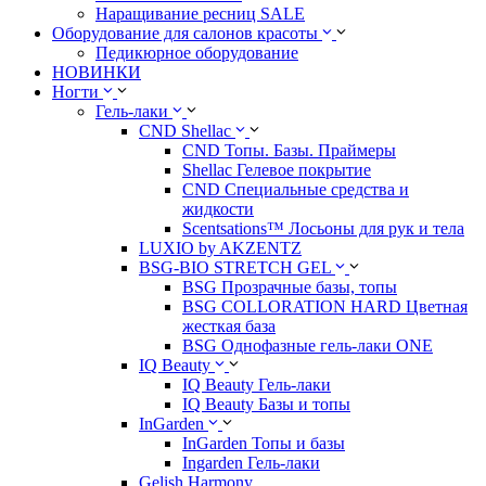
Наращивание ресниц SALE
Оборудование для салонов красоты
Педикюрное оборудование
НОВИНКИ
Ногти
Гель-лаки
CND Shellac
CND Топы. Базы. Праймеры
Shellac Гелевое покрытие
CND Специальные средства и
жидкости
Scentsations™ Лосьоны для рук и тела
LUXIO by AKZENTZ
BSG-BIO STRETCH GEL
BSG Прозрачные базы, топы
BSG COLLORATION HARD Цветная
жесткая база
BSG Однофазные гель-лаки ONE
IQ Beauty
IQ Beauty Гель-лаки
IQ Beauty Базы и топы
InGarden
InGarden Топы и базы
Ingarden Гель-лаки
Gelish Harmony