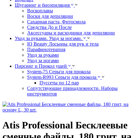
Шугаринг и биоэпиляция
Воскоплавы
Воски для депиляции
Сахарная паста, Фитосмола
Средства До и После
Аксессуары и расходники для депиляции
Уход за руками. Уход за ногами.
IQ Beauty Лосьоны для рук и тела
Парафинотерапия
Уход за руками
Уход за ногами
Пирсинг и Прокол ушей
System-75 Серьги для прокола
System-R993 Серьги для прокола
Пуссеты по 12 пар
Cопутствующие принадлежности. Наборы
инструментов
Atis Professional Бесклеевые
сменные файлы, 180 грит, на