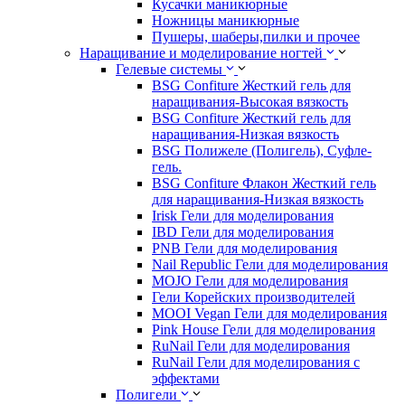
Кусачки маникюрные
Ножницы маникюрные
Пушеры, шаберы,пилки и прочее
Наращивание и моделирование ногтей
Гелевые системы
BSG Confiture Жесткий гель для
наращивания-Высокая вязкость
BSG Confiture Жесткий гель для
наращивания-Низкая вязкость
BSG Полижеле (Полигель), Суфле-
гель.
BSG Confiture Флакон Жесткий гель
для наращивания-Низкая вязкость
Irisk Гели для моделирования
IBD Гели для моделирования
PNB Гели для моделирования
Nail Republic Гели для моделирования
MOJO Гели для моделирования
Гели Корейских производителей
MOOI Vegan Гели для моделирования
Pink House Гели для моделирования
RuNail Гели для моделирования
RuNail Гели для моделирования с
эффектами
Полигели