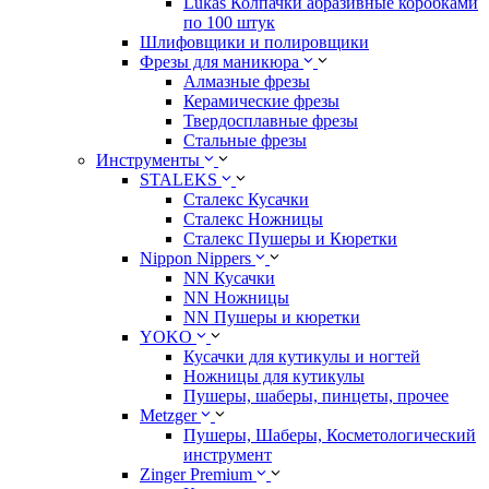
Lukas Колпачки абразивные коробками
по 100 штук
Шлифовщики и полировщики
Фрезы для маникюра
Алмазные фрезы
Керамические фрезы
Твердосплавные фрезы
Стальные фрезы
Инструменты
STALEKS
Сталекс Кусачки
Сталекс Ножницы
Сталекс Пушеры и Кюретки
Nippon Nippers
NN Кусачки
NN Ножницы
NN Пушеры и кюретки
YOKO
Кусачки для кутикулы и ногтей
Ножницы для кутикулы
Пушеры, шаберы, пинцеты, прочее
Metzger
Пушеры, Шаберы, Косметологический
инструмент
Zinger Premium