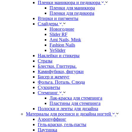
Пленки маникюра и педикюра
Пленки для маникюра
Пленки для педикюра
Втирки и пигменты
Слайдеры
Новогодние
Slider RF
Ami Nails, Mink
Fashion Nails
YeSlider
Наклейки и стикеры
Стразы
Блестки. Глиттеры.
Камифубики, фигурки
Бисер и жемчуг
Фольга. Поталь. Слюда
Сухоцветы
Стемпинг
Лак-краска для стемпинга
Пластины для стемпинга
Полоски и ленты для дизайна
Материалы для росписи и дизайна ногтей
Аэропуффинг
Гель-краски, гель-пасты
Паутинка