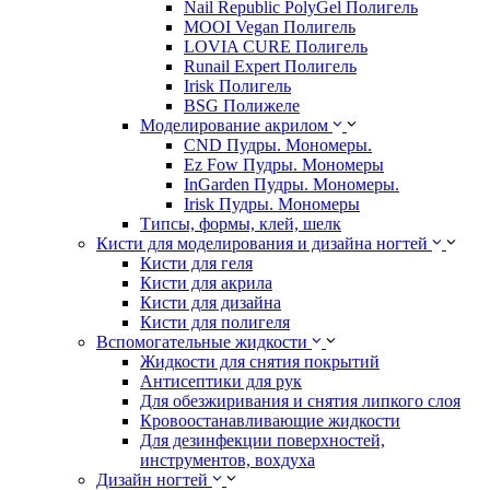
Nail Republic PolyGel Полигель
MOOI Vegan Полигель
LOVIA CURE Полигель
Runail Expert Полигель
Irisk Полигель
BSG Полижеле
Моделирование акрилом
CND Пудры. Мономеры.
Ez Fow Пудры. Мономеры
InGarden Пудры. Мономеры.
Irisk Пудры. Мономеры
Типсы, формы, клей, шелк
Кисти для моделирования и дизайна ногтей
Кисти для геля
Кисти для акрила
Кисти для дизайна
Кисти для полигеля
Вспомогательные жидкости
Жидкости для снятия покрытий
Антисептики для рук
Для обезжиривания и снятия липкого слоя
Кровоостанавливающие жидкости
Для дезинфекции поверхностей,
инструментов, вохдуха
Дизайн ногтей