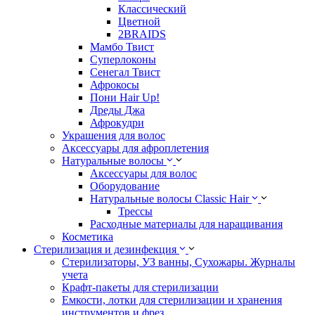
Классический
Цветной
2BRAIDS
Мамбо Твист
Суперлоконы
Сенегал Твист
Афрокосы
Пони Hair Up!
Дреды Джа
Афрокудри
Украшения для волос
Аксессуары для афроплетения
Натуральные волосы
Аксессуары для волос
Оборудование
Натуральные волосы Classic Hair
Трессы
Расходные материалы для наращивания
Косметика
Стерилизация и дезинфекция
Стерилизаторы, УЗ ванны, Сухожары. Журналы
учета
Крафт-пакеты для стерилизации
Емкости, лотки для стерилизации и хранения
инструментов и фрез