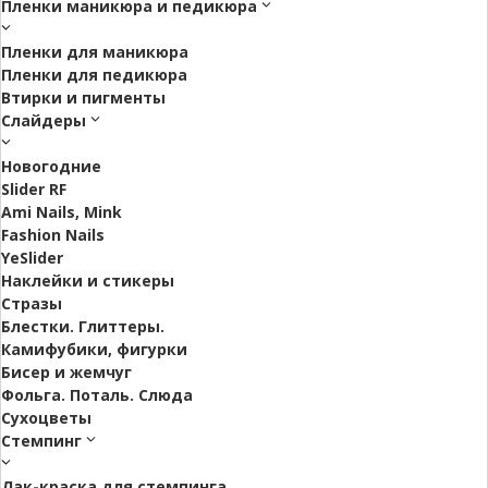
Пленки маникюра и педикюра
Пленки для маникюра
Пленки для педикюра
Втирки и пигменты
Слайдеры
Новогодние
Slider RF
Ami Nails, Mink
Fashion Nails
YeSlider
Наклейки и стикеры
Стразы
Блестки. Глиттеры.
Камифубики, фигурки
Бисер и жемчуг
Фольга. Поталь. Слюда
Сухоцветы
Стемпинг
Лак-краска для стемпинга