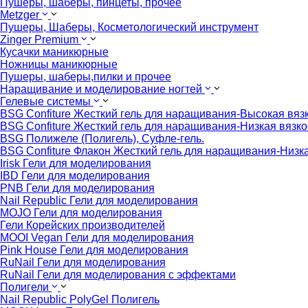
Пушеры, шаберы, пинцеты, прочее
Metzger
Пушеры, Шаберы, Косметологический инструмент
Zinger Premium
Кусачки маникюрные
Ножницы маникюрные
Пушеры, шаберы,пилки и прочее
Наращивание и моделирование ногтей
Гелевые системы
BSG Confiture Жесткий гель для наращивания-Высокая вяз
BSG Confiture Жесткий гель для наращивания-Низкая вязко
BSG Полижеле (Полигель), Суфле-гель.
BSG Confiture Флакон Жесткий гель для наращивания-Низка
Irisk Гели для моделирования
IBD Гели для моделирования
PNB Гели для моделирования
Nail Republic Гели для моделирования
MOJO Гели для моделирования
Гели Корейских производителей
MOOI Vegan Гели для моделирования
Pink House Гели для моделирования
RuNail Гели для моделирования
RuNail Гели для моделирования с эффектами
Полигели
Nail Republic PolyGel Полигель