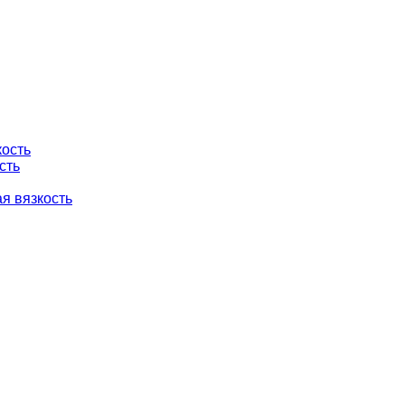
кость
сть
я вязкость