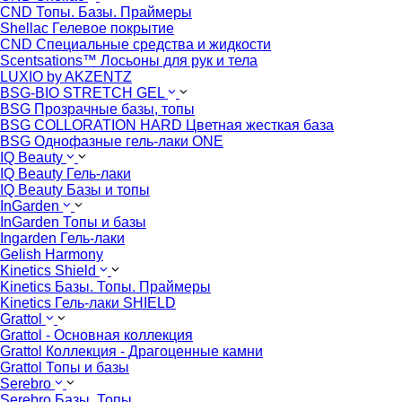
CND Топы. Базы. Праймеры
Shellac Гелевое покрытие
CND Специальные средства и жидкости
Scentsations™ Лосьоны для рук и тела
LUXIO by AKZENTZ
BSG-BIO STRETCH GEL
BSG Прозрачные базы, топы
BSG COLLORATION HARD Цветная жесткая база
BSG Однофазные гель-лаки ONE
IQ Beauty
IQ Beauty Гель-лаки
IQ Beauty Базы и топы
InGarden
InGarden Топы и базы
Ingarden Гель-лаки
Gelish Harmony
Kinetics Shield
Kinetics Базы. Топы. Праймеры
Kinetics Гель-лаки SHIELD
Grattol
Grattol - Oснoвнaя коллекция
Grattol Коллекция - Драгоценные камни
Grattol Топы и базы
Serebro
Serebro Базы. Топы.