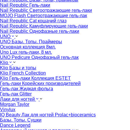
Nail Republic Гель-лаки
Nail Republic Светоотражающие гель-лаки
MOJO Flash Светоотражающие гель-лак
Nail Republic Cat кошачий глаз
Nail Republic Камуфлирующие гель-лаки
Nail Republic Однофазные гель-лаки
UNO
UNO Базы. Топы. Праймеры
Основная коллекция 8мл.
Uno Lux гель-лаки, 8 мл.
UNO Pedicure Однофазный гель-лак
Klio
Klio Базы и топы
Klio French Collection
Klio Гель-лаки Коллекция ESTET
Гель-лаки Корейских производителей
Гель-лак Жидкая фольга
Гель-лак Glitter
Лаки для ногтей
Morgan Taylor
Vinylux
IQ Beauty Лак для ногтей Prolac+bioceramics
Базы. Топы. Сушки
Dance Legend