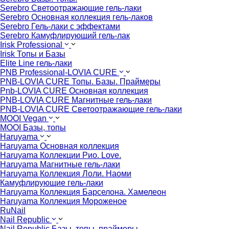
Serebro Светоотражающие гель-лаки
Serebro Основная коллекция гель-лаков
Serebro Гель-лаки с эффектами
Serebro Камуфлирующий гель-лак
Irisk Professional
Irisk Топы и Базы
Elite Line гель-лаки
PNB Professional-LOVIA CURE
PNB-LOVIA CURE Топы. Базы. Праймеры
Pnb-LOVIA CURE Основная коллекция
PNB-LOVIA CURE Магнитные гель-лаки
PNB-LOVIA CURE Cветоотражающие гель-лаки
MOOI Vegan
MOOI Базы, топы
Haruyama
Haruyama Основная коллекция
Haruyama Коллекции Рио. Love.
Haruyama Магнитные гель-лаки
Haruyama Коллекция Лоли. Наоми
Камуфлирующие гель-лаки
Haruyama Коллекция Барселона. Хамелеон
Haruyama Коллекция Мороженое
RuNail
Nail Republic
Nail Republic Базы, топы, праймеры