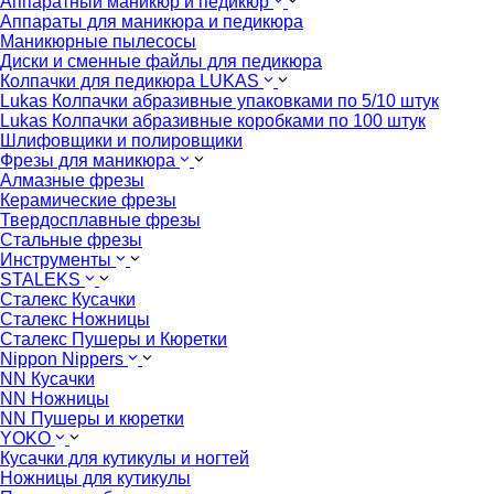
Аппаратный маникюр и педикюр
Аппараты для маникюра и педикюра
Маникюрные пылесосы
Диски и сменные файлы для педикюра
Колпачки для педикюра LUKAS
Lukas Колпачки абразивные упаковками по 5/10 штук
Lukas Колпачки абразивные коробками по 100 штук
Шлифовщики и полировщики
Фрезы для маникюра
Алмазные фрезы
Керамические фрезы
Твердосплавные фрезы
Стальные фрезы
Инструменты
STALEKS
Сталекс Кусачки
Сталекс Ножницы
Сталекс Пушеры и Кюретки
Nippon Nippers
NN Кусачки
NN Ножницы
NN Пушеры и кюретки
YOKO
Кусачки для кутикулы и ногтей
Ножницы для кутикулы