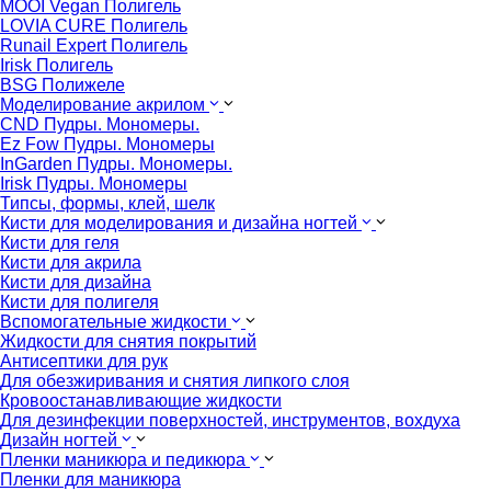
MOOI Vegan Полигель
LOVIA CURE Полигель
Runail Expert Полигель
Irisk Полигель
BSG Полижеле
Моделирование акрилом
CND Пудры. Мономеры.
Ez Fow Пудры. Мономеры
InGarden Пудры. Мономеры.
Irisk Пудры. Мономеры
Типсы, формы, клей, шелк
Кисти для моделирования и дизайна ногтей
Кисти для геля
Кисти для акрила
Кисти для дизайна
Кисти для полигеля
Вспомогательные жидкости
Жидкости для снятия покрытий
Антисептики для рук
Для обезжиривания и снятия липкого слоя
Кровоостанавливающие жидкости
Для дезинфекции поверхностей, инструментов, вохдуха
Дизайн ногтей
Пленки маникюра и педикюра
Пленки для маникюра