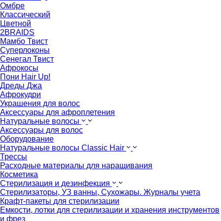
Омбре
Классический
Цветной
2BRAIDS
Мамбо Твист
Суперлоконы
Сенегал Твист
Афрокосы
Пони Hair Up!
Дреды Джа
Афрокудри
Украшения для волос
Аксессуары для афроплетения
Натуральные волосы
Аксессуары для волос
Оборудование
Натуральные волосы Classic Hair
Трессы
Расходные материалы для наращивания
Косметика
Стерилизация и дезинфекция
Стерилизаторы, УЗ ванны, Сухожары. Журналы учета
Крафт-пакеты для стерилизации
Емкости, лотки для стерилизации и хранения инструментов
и фрез