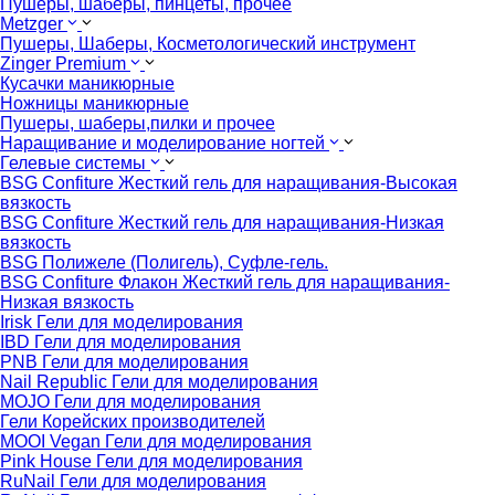
Пушеры, шаберы, пинцеты, прочее
Metzger
Пушеры, Шаберы, Косметологический инструмент
Zinger Premium
Кусачки маникюрные
Ножницы маникюрные
Пушеры, шаберы,пилки и прочее
Наращивание и моделирование ногтей
Гелевые системы
BSG Confiture Жесткий гель для наращивания-Высокая
вязкость
BSG Confiture Жесткий гель для наращивания-Низкая
вязкость
BSG Полижеле (Полигель), Суфле-гель.
BSG Confiture Флакон Жесткий гель для наращивания-
Низкая вязкость
Irisk Гели для моделирования
IBD Гели для моделирования
PNB Гели для моделирования
Nail Republic Гели для моделирования
MOJO Гели для моделирования
Гели Корейских производителей
MOOI Vegan Гели для моделирования
Pink House Гели для моделирования
RuNail Гели для моделирования