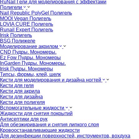
RuNail Гели для моделирования с эффектами
Полигели
Nail Republic PolyGel Полигель
MOOI Vegan Полигель
LOVIA CURE Полигель
Runail Expert Полигель
Irisk Полигель
BSG Полижеле
Моделирование акрилом
CND Пудры. Мономеры.
Ez Fow Пудры. Мономеры
InGarden Пудры. Мономеры.
Irisk Пудры. Мономеры
Типсы, формы, клей, шелк
Кисти для моделирования и дизайна ногтей
Кисти для геля
Кисти для акрила
Кисти для дизайна
Кисти для полигеля
Вспомогательные жидкости
Жидкости для снятия покрытий
Антисептики для рук
Для обезжиривания и снятия липкого слоя
Кровоостанавливающие жидкости
Для дезинфекции поверхностей, инструментов, вохдуха