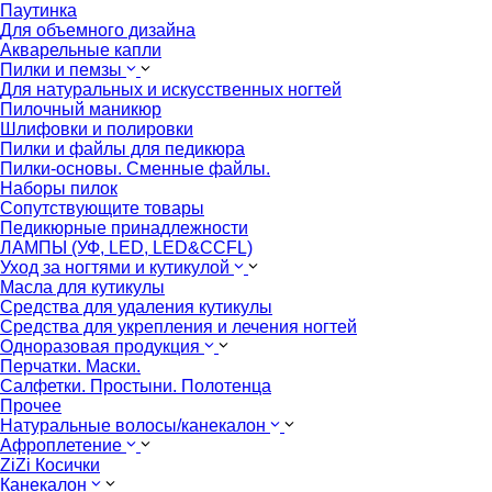
Паутинка
Для объемного дизайна
Акварельные капли
Пилки и пемзы
Для натуральных и искусственных ногтей
Пилочный маникюр
Шлифовки и полировки
Пилки и файлы для педикюра
Пилки-основы. Сменные файлы.
Наборы пилок
Сопутствующите товары
Педикюрные принадлежности
ЛАМПЫ (УФ, LED, LED&CCFL)
Уход за ногтями и кутикулой
Масла для кутикулы
Средства для удаления кутикулы
Средства для укрепления и лечения ногтей
Одноразовая продукция
Перчатки. Маски.
Салфетки. Простыни. Полотенца
Прочее
Натуральные волосы/канекалон
Афроплетение
ZiZi Косички
Канекалон