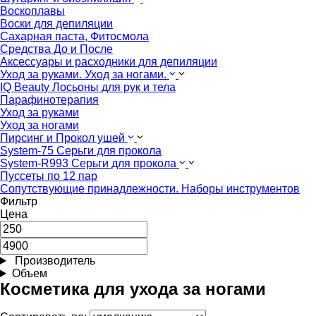
Воскоплавы
Воски для депиляции
Сахарная паста, Фитосмола
Средства До и После
Аксессуары и расходники для депиляции
Уход за руками. Уход за ногами.
IQ Beauty Лосьоны для рук и тела
Парафинотерапия
Уход за руками
Уход за ногами
Пирсинг и Прокол ушей
System-75 Серьги для прокола
System-R993 Серьги для прокола
Пуссеты по 12 пар
Cопутствующие принадлежности. Наборы инструментов
Фильтр
Цена
Производитель
Объем
Косметика для ухода за ногами