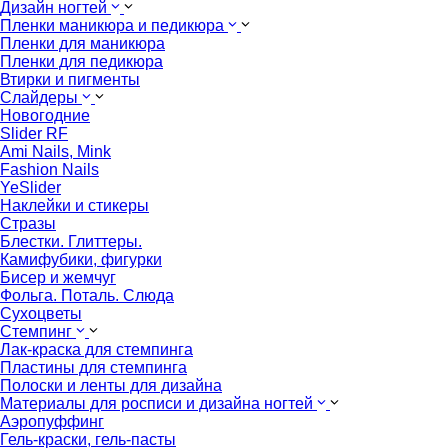
Дизайн ногтей
Пленки маникюра и педикюра
Пленки для маникюра
Пленки для педикюра
Втирки и пигменты
Слайдеры
Новогодние
Slider RF
Ami Nails, Mink
Fashion Nails
YeSlider
Наклейки и стикеры
Стразы
Блестки. Глиттеры.
Камифубики, фигурки
Бисер и жемчуг
Фольга. Поталь. Слюда
Сухоцветы
Стемпинг
Лак-краска для стемпинга
Пластины для стемпинга
Полоски и ленты для дизайна
Материалы для росписи и дизайна ногтей
Аэропуффинг
Гель-краски, гель-пасты