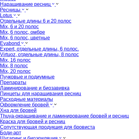
Наращивание ресниц
Ресницы
Lotus
Отдельные длины 6 и 20 полос
Mix, 6 и 20 полос
Mix, 6 полос, омбре
Mix, 6 полос, цветные
Evabond
Expert, отдельные длины, 6 полос.
Virtuoz, отдельные длины, 8 полос
Mix, 16 полос
Mix, 8 полос
Mix, 20 полос
Пучковые и подиумные
Препараты
Ламинирование и биозавивка
Пинцеты для наращивания ресниц
Расходные материалы
Оформление бровей
Хна для бровей
Thuya-окрашивание и ламинирование бровей и ресниц
Краска для бровей и ресниц
Сопутствующая продукция для бровиста
Боди-арт
Шугаринг и биоэпиляция