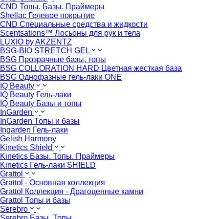
CND Топы. Базы. Праймеры
Shellac Гелевое покрытие
CND Специальные средства и жидкости
Scentsations™ Лосьоны для рук и тела
LUXIO by AKZENTZ
BSG-BIO STRETCH GEL
BSG Прозрачные базы, топы
BSG COLLORATION HARD Цветная жесткая база
BSG Однофазные гель-лаки ONE
IQ Beauty
IQ Beauty Гель-лаки
IQ Beauty Базы и топы
InGarden
InGarden Топы и базы
Ingarden Гель-лаки
Gelish Harmony
Kinetics Shield
Kinetics Базы. Топы. Праймеры
Kinetics Гель-лаки SHIELD
Grattol
Grattol - Oснoвнaя коллекция
Grattol Коллекция - Драгоценные камни
Grattol Топы и базы
Serebro
Serebro Базы. Топы.