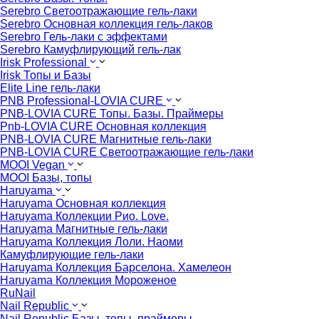
Serebro Светоотражающие гель-лаки
Serebro Основная коллекция гель-лаков
Serebro Гель-лаки с эффектами
Serebro Камуфлирующий гель-лак
Irisk Professional
Irisk Топы и Базы
Elite Line гель-лаки
PNB Professional-LOVIA CURE
PNB-LOVIA CURE Топы. Базы. Праймеры
Pnb-LOVIA CURE Основная коллекция
PNB-LOVIA CURE Магнитные гель-лаки
PNB-LOVIA CURE Cветоотражающие гель-лаки
MOOI Vegan
MOOI Базы, топы
Haruyama
Haruyama Основная коллекция
Haruyama Коллекции Рио. Love.
Haruyama Магнитные гель-лаки
Haruyama Коллекция Лоли. Наоми
Камуфлирующие гель-лаки
Haruyama Коллекция Барселона. Хамелеон
Haruyama Коллекция Мороженое
RuNail
Nail Republic
Nail Republic Базы, топы, праймеры