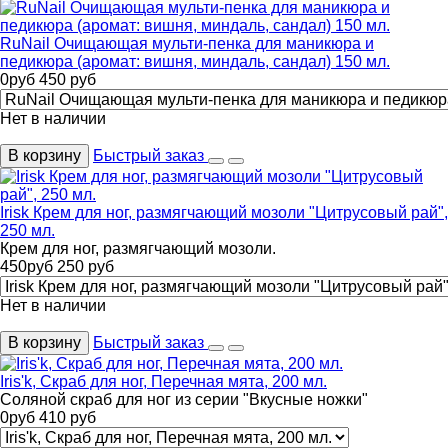
RuNail Очищающая мульти-пенка для маникюра и
педикюра (аромат: вишня, миндаль, сандал) 150 мл.
0
руб
450
руб
Нет в наличии
В корзину
Быстрый заказ
Irisk Крем для ног, размягчающий мозоли "Цитрусовый рай",
250 мл.
Крем для ног, размягчающий мозоли.
450
руб
250
руб
Нет в наличии
В корзину
Быстрый заказ
Iris'k, Скраб для ног, Перечная мята, 200 мл.
Соляной скраб для ног из серии "Вкусные ножки"
0
руб
410
руб