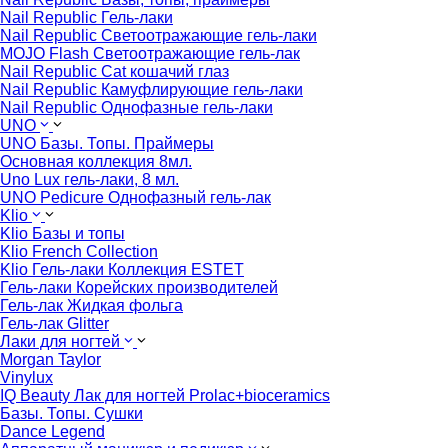
Nail Republic Гель-лаки
Nail Republic Светоотражающие гель-лаки
MOJO Flash Светоотражающие гель-лак
Nail Republic Cat кошачий глаз
Nail Republic Камуфлирующие гель-лаки
Nail Republic Однофазные гель-лаки
UNO
UNO Базы. Топы. Праймеры
Основная коллекция 8мл.
Uno Lux гель-лаки, 8 мл.
UNO Pedicure Однофазный гель-лак
Klio
Klio Базы и топы
Klio French Collection
Klio Гель-лаки Коллекция ESTET
Гель-лаки Корейских производителей
Гель-лак Жидкая фольга
Гель-лак Glitter
Лаки для ногтей
Morgan Taylor
Vinylux
IQ Beauty Лак для ногтей Prolac+bioceramics
Базы. Топы. Сушки
Dance Legend