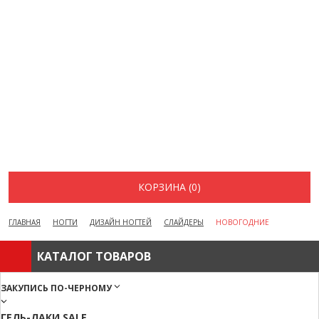
ВОПРОСЫ И ОТВЕТЫ
КАК ОФОРМИТЬ ЗАКАЗ
БРЕНДЫ
ОТЗЫВЫ
КОНТАКТЫ
КОРЗИНА (0)
ГЛАВНАЯ
НОГТИ
ДИЗАЙН НОГТЕЙ
СЛАЙДЕРЫ
НОВОГОДНИЕ
КАТАЛОГ ТОВАРОВ
ЗАКУПИСЬ ПО-ЧЕРНОМУ
ГЕЛЬ-ЛАКИ SALE