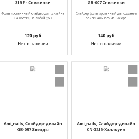
319 F - Снежинки
GB-007 Снежинки
Фольгированнный слайдер для дизайна
Слайдер фольгированный для создания
на ногтях, на любой фон
оригинального маникюра
120
руб
140
руб
Нет в наличии
Нет в наличии
Ami_nails, Слайдер-дизайн
Ami_nails, Слайдер-дизайн
GB-097 Звезды
CN-3215-Хэллоуин