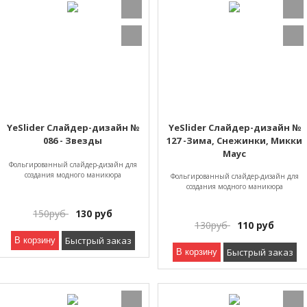
YeSlider Слайдер-дизайн №
YeSlider Слайдер-дизайн №
086 - Звезды
127 -Зима, Снежинки, Микки
Маус
Фольгированный слайдер-дизайн для
создания модного маникюра
Фольгированный слайдер-дизайн для
создания модного маникюра
150
руб
130
руб
130
руб
110
руб
Быстрый заказ
В корзину
Быстрый заказ
В корзину