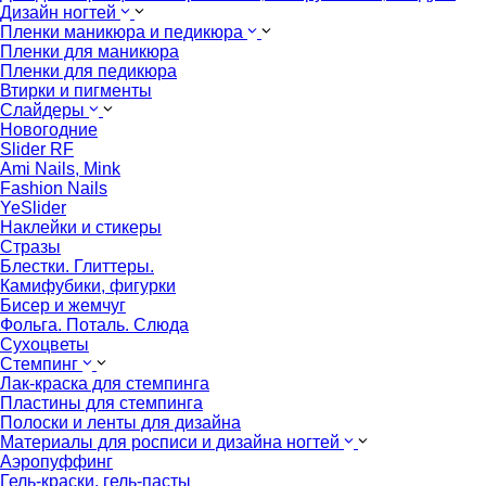
Дизайн ногтей
Пленки маникюра и педикюра
Пленки для маникюра
Пленки для педикюра
Втирки и пигменты
Слайдеры
Новогодние
Slider RF
Ami Nails, Mink
Fashion Nails
YeSlider
Наклейки и стикеры
Стразы
Блестки. Глиттеры.
Камифубики, фигурки
Бисер и жемчуг
Фольга. Поталь. Слюда
Сухоцветы
Стемпинг
Лак-краска для стемпинга
Пластины для стемпинга
Полоски и ленты для дизайна
Материалы для росписи и дизайна ногтей
Аэропуффинг
Гель-краски, гель-пасты