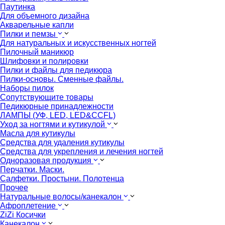
Паутинка
Для объемного дизайна
Акварельные капли
Пилки и пемзы
Для натуральных и искусственных ногтей
Пилочный маникюр
Шлифовки и полировки
Пилки и файлы для педикюра
Пилки-основы. Сменные файлы.
Наборы пилок
Сопутствующите товары
Педикюрные принадлежности
ЛАМПЫ (УФ, LED, LED&CCFL)
Уход за ногтями и кутикулой
Масла для кутикулы
Средства для удаления кутикулы
Средства для укрепления и лечения ногтей
Одноразовая продукция
Перчатки. Маски.
Салфетки. Простыни. Полотенца
Прочее
Натуральные волосы/канекалон
Афроплетение
ZiZi Косички
Канекалон