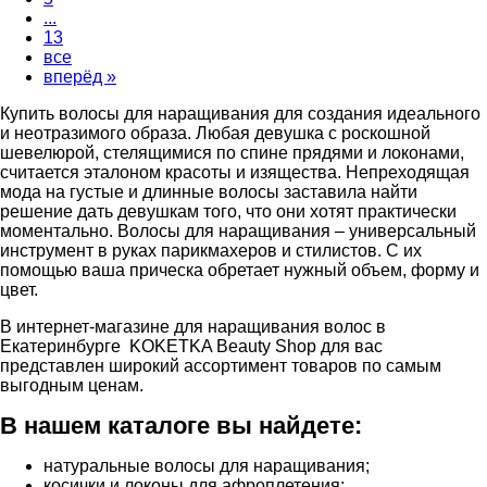
...
13
все
вперёд »
Купить волосы для наращивания для создания идеального
и неотразимого образа. Любая девушка с роскошной
шевелюрой, стелящимися по спине прядями и локонами,
считается эталоном красоты и изящества. Непреходящая
мода на густые и длинные волосы заставила найти
решение дать девушкам того, что они хотят практически
моментально. Волосы для наращивания – универсальный
инструмент в руках парикмахеров и стилистов. С их
помощью ваша прическа обретает нужный объем, форму и
цвет.
В интернет-магазине для наращивания волос в
Екатеринбурге KOKETKA Beauty Shop для вас
представлен широкий ассортимент товаров по самым
выгодным ценам.
В нашем каталоге вы найдете:
натуральные волосы для наращивания;
косички и локоны для афроплетения;