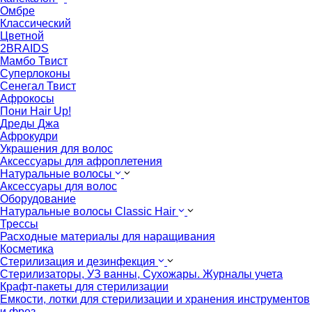
Омбре
Классический
Цветной
2BRAIDS
Мамбо Твист
Суперлоконы
Сенегал Твист
Афрокосы
Пони Hair Up!
Дреды Джа
Афрокудри
Украшения для волос
Аксессуары для афроплетения
Натуральные волосы
Аксессуары для волос
Оборудование
Натуральные волосы Classic Hair
Трессы
Расходные материалы для наращивания
Косметика
Стерилизация и дезинфекция
Стерилизаторы, УЗ ванны, Сухожары. Журналы учета
Крафт-пакеты для стерилизации
Емкости, лотки для стерилизации и хранения инструментов
и фрез