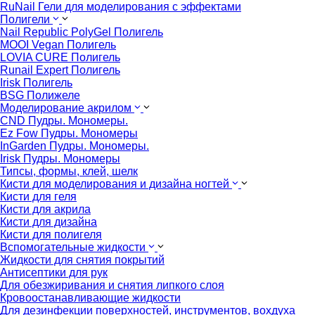
RuNail Гели для моделирования с эффектами
Полигели
Nail Republic PolyGel Полигель
MOOI Vegan Полигель
LOVIA CURE Полигель
Runail Expert Полигель
Irisk Полигель
BSG Полижеле
Моделирование акрилом
CND Пудры. Мономеры.
Ez Fow Пудры. Мономеры
InGarden Пудры. Мономеры.
Irisk Пудры. Мономеры
Типсы, формы, клей, шелк
Кисти для моделирования и дизайна ногтей
Кисти для геля
Кисти для акрила
Кисти для дизайна
Кисти для полигеля
Вспомогательные жидкости
Жидкости для снятия покрытий
Антисептики для рук
Для обезжиривания и снятия липкого слоя
Кровоостанавливающие жидкости
Для дезинфекции поверхностей, инструментов, вохдуха