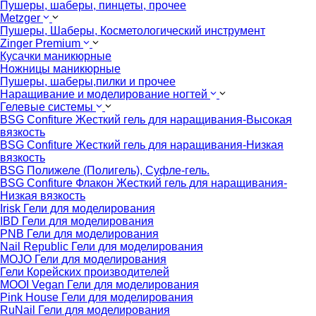
Пушеры, шаберы, пинцеты, прочее
Metzger
Пушеры, Шаберы, Косметологический инструмент
Zinger Premium
Кусачки маникюрные
Ножницы маникюрные
Пушеры, шаберы,пилки и прочее
Наращивание и моделирование ногтей
Гелевые системы
BSG Confiture Жесткий гель для наращивания-Высокая
вязкость
BSG Confiture Жесткий гель для наращивания-Низкая
вязкость
BSG Полижеле (Полигель), Суфле-гель.
BSG Confiture Флакон Жесткий гель для наращивания-
Низкая вязкость
Irisk Гели для моделирования
IBD Гели для моделирования
PNB Гели для моделирования
Nail Republic Гели для моделирования
MOJO Гели для моделирования
Гели Корейских производителей
MOOI Vegan Гели для моделирования
Pink House Гели для моделирования
RuNail Гели для моделирования