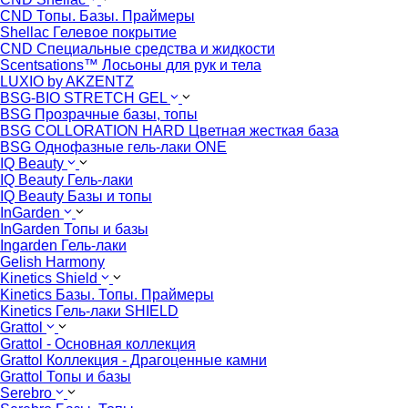
CND Топы. Базы. Праймеры
Shellac Гелевое покрытие
CND Специальные средства и жидкости
Scentsations™ Лосьоны для рук и тела
LUXIO by AKZENTZ
BSG-BIO STRETCH GEL
BSG Прозрачные базы, топы
BSG COLLORATION HARD Цветная жесткая база
BSG Однофазные гель-лаки ONE
IQ Beauty
IQ Beauty Гель-лаки
IQ Beauty Базы и топы
InGarden
InGarden Топы и базы
Ingarden Гель-лаки
Gelish Harmony
Kinetics Shield
Kinetics Базы. Топы. Праймеры
Kinetics Гель-лаки SHIELD
Grattol
Grattol - Oснoвнaя коллекция
Grattol Коллекция - Драгоценные камни
Grattol Топы и базы
Serebro