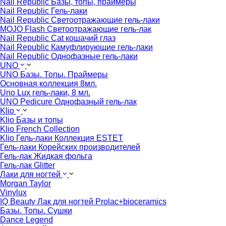
Nail Republic Базы, топы, праймеры
Nail Republic Гель-лаки
Nail Republic Светоотражающие гель-лаки
MOJO Flash Светоотражающие гель-лак
Nail Republic Cat кошачий глаз
Nail Republic Камуфлирующие гель-лаки
Nail Republic Однофазные гель-лаки
UNO
UNO Базы. Топы. Праймеры
Основная коллекция 8мл.
Uno Lux гель-лаки, 8 мл.
UNO Pedicure Однофазный гель-лак
Klio
Klio Базы и топы
Klio French Collection
Klio Гель-лаки Коллекция ESTET
Гель-лаки Корейских производителей
Гель-лак Жидкая фольга
Гель-лак Glitter
Лаки для ногтей
Morgan Taylor
Vinylux
IQ Beauty Лак для ногтей Prolac+bioceramics
Базы. Топы. Сушки
Dance Legend