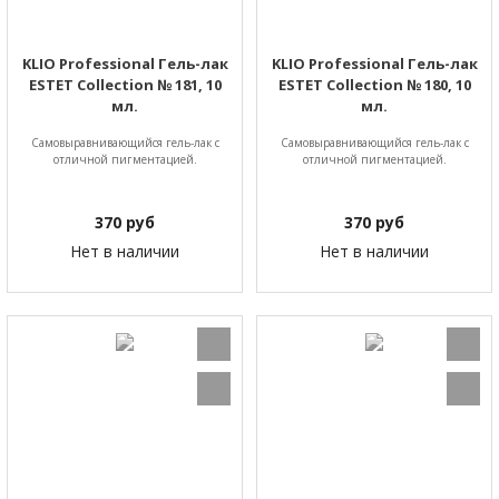
KLIO Professional Гель-лак
KLIO Professional Гель-лак
ESTET Collection № 181, 10
ESTET Collection № 180, 10
мл.
мл.
Самовыравнивающийся гель-лак с
Самовыравнивающийся гель-лак с
отличной пигментацией.
отличной пигментацией.
370
руб
370
руб
Нет в наличии
Нет в наличии