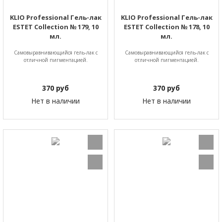
KLIO Professional Гель-лак
KLIO Professional Гель-лак
ESTET Collection № 179, 10
ESTET Collection № 178, 10
мл.
мл.
Самовыравнивающийся гель-лак с
Самовыравнивающийся гель-лак с
отличной пигментацией.
отличной пигментацией.
370
руб
370
руб
Нет в наличии
Нет в наличии