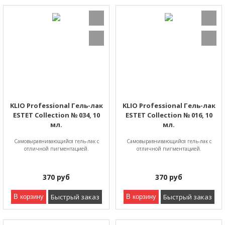
KLIO Professional Гель-лак
KLIO Professional Гель-лак
ESTET Collection № 034, 10
ESTET Collection № 016, 10
мл.
мл.
Самовыравнивающийся гель-лак с
Самовыравнивающийся гель-лак с
отличной пигментацией.
отличной пигментацией.
370
руб
370
руб
Быстрый заказ
Быстрый заказ
В корзину
В корзину