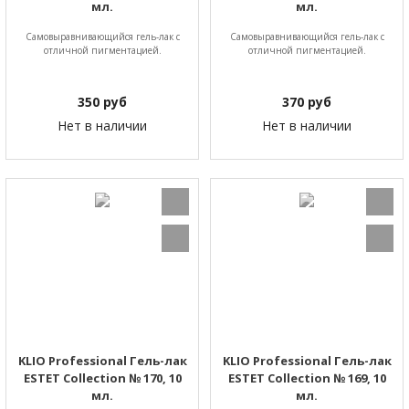
мл.
мл.
Самовыравнивающийся гель-лак с
Самовыравнивающийся гель-лак с
отличной пигментацией.
отличной пигментацией.
350
руб
370
руб
Нет в наличии
Нет в наличии
KLIO Professional Гель-лак
KLIO Professional Гель-лак
ESTET Collection № 170, 10
ESTET Collection № 169, 10
мл.
мл.