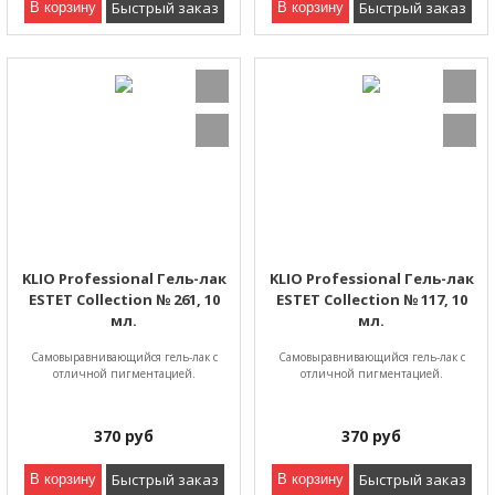
Быстрый заказ
Быстрый заказ
В корзину
В корзину
KLIO Professional Гель-лак
KLIO Professional Гель-лак
ESTET Collection № 261, 10
ESTET Collection № 117, 10
мл.
мл.
Самовыравнивающийся гель-лак с
Самовыравнивающийся гель-лак с
отличной пигментацией.
отличной пигментацией.
370
руб
370
руб
Быстрый заказ
Быстрый заказ
В корзину
В корзину