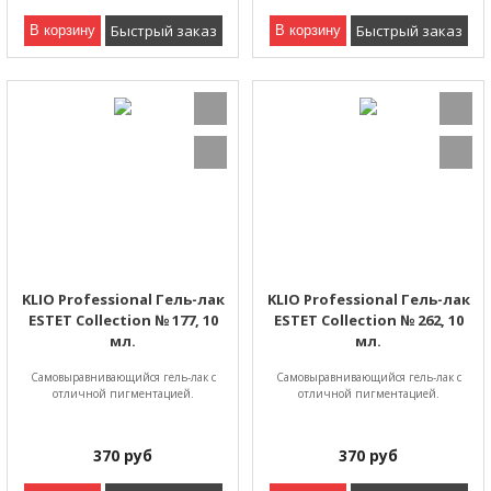
Быстрый заказ
Быстрый заказ
В корзину
В корзину
KLIO Professional Гель-лак
KLIO Professional Гель-лак
ESTET Collection № 177, 10
ESTET Collection № 262, 10
мл.
мл.
Самовыравнивающийся гель-лак с
Самовыравнивающийся гель-лак с
отличной пигментацией.
отличной пигментацией.
370
руб
370
руб