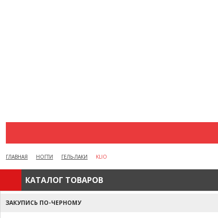
АКЦИИ
ВОПРОСЫ И ОТВЕТЫ
КАК ОФОРМИТЬ ЗАКАЗ
БРЕНДЫ
ОТЗЫВЫ
КОНТАКТЫ
ГЛАВНАЯ
НОГТИ
ГЕЛЬ-ЛАКИ
KLIO
КАТАЛОГ ТОВАРОВ
ЗАКУПИСЬ ПО-ЧЕРНОМУ