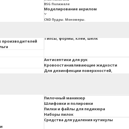
BSG Полижеле
Моделирование акрилом
CND Пудры. Мономеры.
Ez Fow Пудры. Мономеры
InGarden Пудры. Мономеры.
Irisk Пудры. Мономеры
ия ESTET
Типсы, формы, клей, шелк
х производителей
льга
Антисептики для рук
Кровоостанавливающие жидкости
Для дезинфекции поверхностей,
инструментов, вохдуха
 педикюра
Гель-краски, гель-пасты
Для объемного дизайна
Пилочный маникюр
Шлифовки и полировки
Пилки и файлы для педикюра
Наборы пилок
Средства для удаления кутикулы
ки