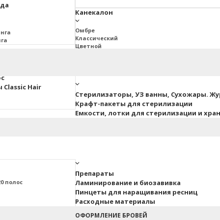
юда
Канекалон
Омбре
инга
Классический
нга
Цветной
2BRAIDS
Дреды Джа
ос
Classic Hair
Стерилизаторы, УЗ ванны, Сухожары. Ж
Крафт-пакеты для стерилизации
Емкости, лотки для стерилизации и хра
Препараты
0 полос
Ламинирование и биозавивка
Пинцеты для наращивания ресниц
Расходные материалы
ные
ОФОРМЛЕНИЕ БРОВЕЙ