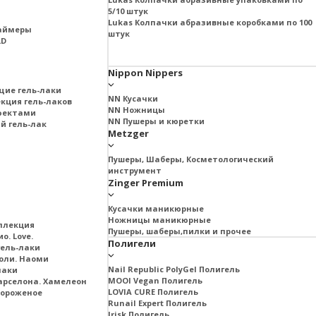
5/10 штук
Lukas Колпачки абразивные коробками по 100
раймеры
штук
LD
Nippon Nippers
щие гель-лаки
NN Кусачки
екция гель-лаков
NN Ножницы
ффектами
NN Пушеры и кюретки
й гель-лак
Metzger
Пушеры, Шаберы, Косметологический
инструмент
Zinger Premium
Кусачки маникюрные
Ножницы маникюрные
ллекция
Пушеры, шаберы,пилки и прочее
о. Love.
Полигели
ель-лаки
оли. Наоми
Nail Republic PolyGel Полигель
лаки
MOOI Vegan Полигель
арселона. Хамелеон
LOVIA CURE Полигель
Мороженое
Runail Expert Полигель
Irisk Полигель