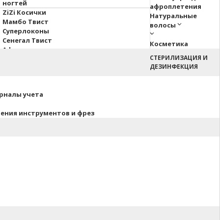
ногтей
афроплетения
ZiZi Косички
Натуральные
Мамбо Твист
волосы
Суперлоконы
Сенегал Твист
Косметика
Афрокосы
СТЕРИЛИЗАЦИЯ И
Пони Hair Up!
ДЕЗИНФЕКЦИЯ
Афрокудри
урналы учета
нения инструментов и фрез