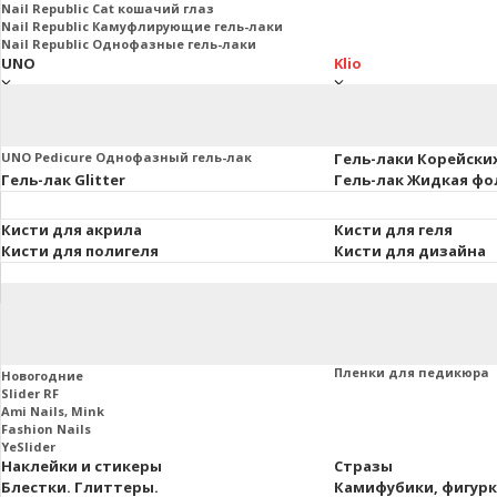
Nail Republic Cat кошачий глаз
Nail Republic Камуфлирующие гель-лаки
Nail Republic Однофазные гель-лаки
UNO
Klio
UNO Базы. Топы. Праймеры
Klio Базы и топы
Основная коллекция 8мл.
Klio French Collection
Uno Lux гель-лаки, 8 мл.
Klio Гель-лаки Коллекц
UNO Pedicure Однофазный гель-лак
Гель-лаки Корейски
Гель-лак Glitter
Гель-лак Жидкая фо
Кисти для акрила
Кисти для геля
Кисти для полигеля
Кисти для дизайна
Втирки и пигменты
Пленки маникюра и
Слайдеры
Пленки для маникюра
Пленки для педикюра
Новогодние
Slider RF
Ami Nails, Mink
Fashion Nails
YeSlider
Наклейки и стикеры
Стразы
Блестки. Глиттеры.
Камифубики, фигур