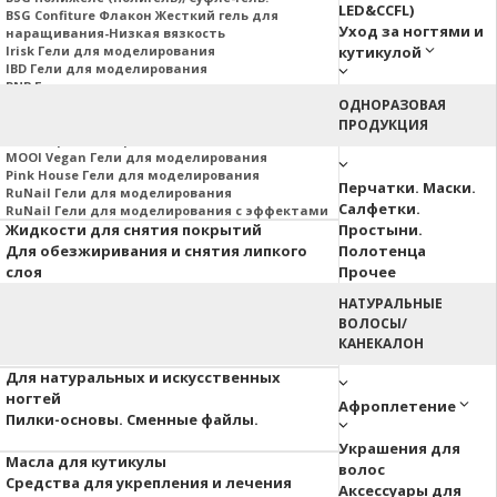
LED&CCFL)
BSG Confiture Флакон Жесткий гель для
Уход за ногтями и
наращивания-Низкая вязкость
Irisk Гели для моделирования
кутикулой
IBD Гели для моделирования
PNB Гели для моделирования
Nail Republic Гели для моделирования
ОДНОРАЗОВАЯ
MOJO Гели для моделирования
ПРОДУКЦИЯ
Гели Корейских производителей
MOOI Vegan Гели для моделирования
Pink House Гели для моделирования
Перчатки. Маски.
RuNail Гели для моделирования
Салфетки.
RuNail Гели для моделирования с эффектами
Жидкости для снятия покрытий
Простыни.
Для обезжиривания и снятия липкого
Полотенца
слоя
Прочее
НАТУРАЛЬНЫЕ
Аэропуффинг
ВОЛОСЫ/
Паутинка
КАНЕКАЛОН
Акварельные капли
Для натуральных и искусственных
ногтей
Афроплетение
Пилки-основы. Сменные файлы.
Украшения для
Масла для кутикулы
волос
Средства для укрепления и лечения
Аксессуары для