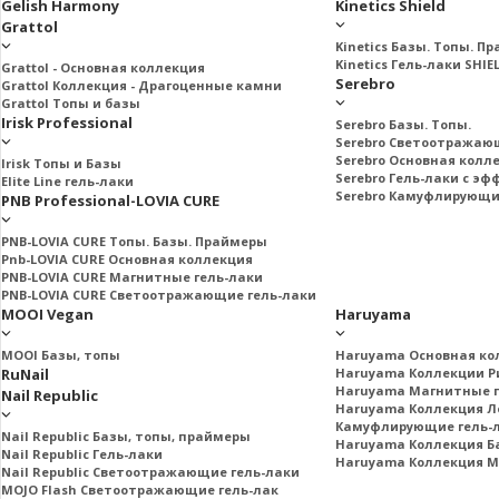
Gelish Harmony
Kinetics Shield
Grattol
Kinetics Базы. Топы. П
Kinetics Гель-лаки SHIE
Grattol - Oснoвнaя коллекция
Serebro
Grattol Коллекция - Драгоценные камни
Grattol Топы и базы
Irisk Professional
Serebro Базы. Топы.
Serebro Светоотражаю
Serebro Основная колл
Irisk Топы и Базы
Serebro Гель-лаки с э
Elite Line гель-лаки
Serebro Камуфлирующи
PNB Professional-LOVIA CURE
PNB-LOVIA CURE Топы. Базы. Праймеры
Pnb-LOVIA CURE Основная коллекция
PNB-LOVIA CURE Магнитные гель-лаки
PNB-LOVIA CURE Cветоотражающие гель-лаки
MOOI Vegan
Haruyama
MOOI Базы, топы
Haruyama Основная ко
RuNail
Haruyama Коллекции Ри
Haruyama Магнитные г
Nail Republic
Haruyama Коллекция Л
Камуфлирующие гель-
Nail Republic Базы, топы, праймеры
Haruyama Коллекция Б
Nail Republic Гель-лаки
Haruyama Коллекция 
Nail Republic Светоотражающие гель-лаки
MOJO Flash Светоотражающие гель-лак