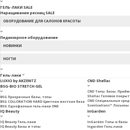
ГЕЛЬ-ЛАКИ SALE
Наращивание ресниц SALE
ОБОРУДОВАНИЕ ДЛЯ САЛОНОВ КРАСОТЫ
Педикюрное оборудование
НОВИНКИ
НОГТИ
Гель-лаки
LUXIO by AKZENTZ
CND Shellac
BSG-BIO STRETCH GEL
CND Топы. Базы. Прай
Shellac Гелевое покры
BSG Прозрачные базы, топы
CND Специальные сред
BSG COLLORATION HARD Цветная жесткая база
Scentsations™ Лосьоны 
BSG Однофазные гель-лаки ONE
IQ Beauty
InGarden
IQ Beauty Гель-лаки
InGarden Топы и базы
IQ Beauty Базы и топы
Ingarden Гель-лаки