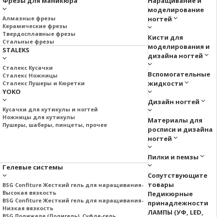
Фрезы для маникюра
Наращивание и
моделирование
Алмазные фрезы
ногтей
Керамические фрезы
Твердосплавные фрезы
Кисти для
Стальные фрезы
моделирования и
STALEKS
дизайна ногтей
Сталекс Кусачки
Вспомогательные
Сталекс Ножницы
жидкости
Сталекс Пушеры и Кюретки
YOKO
Дизайн ногтей
Кусачки для кутикулы и ногтей
Ножницы для кутикулы
Материалы для
Пушеры, шаберы, пинцеты, прочее
росписи и дизайна
ногтей
Пилки и пемзы
Гелевые системы
Сопутствующите
товары
BSG Confiture Жесткий гель для наращивания-
Высокая вязкость
Педикюрные
BSG Confiture Жесткий гель для наращивания-
принадлежности
Низкая вязкость
ЛАМПЫ (УФ, LED,
BSG Полижеле (Полигель), Суфле-гель.