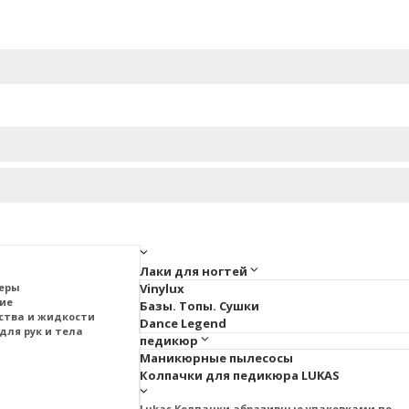
Лаки для ногтей
меры
Vinylux
тие
Базы. Топы. Сушки
ства и жидкости
Dance Legend
для рук и тела
педикюр
Маникюрные пылесосы
Колпачки для педикюра LUKAS
Lukas Колпачки абразивные упаковками по