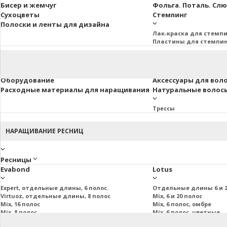
Бисер и жемчуг
Фольга. Поталь. Сл
Сухоцветы
Стемпинг
Полоски и ленты для дизайна
Лак-краска для стемп
Пластины для стемпи
Оборудование
Аксессуары для вол
Расходные материалы для наращивания
Натуральные волосы 
Трессы
НАРАЩИВАНИЕ РЕСНИЦ
Ресницы
Evabond
Lotus
Expert, отдельные длины, 6 полос.
Отдельные длины 6 и 2
Virtuoz, отдельные длины, 8 полос
Mix, 6 и 20 полос
Mix, 16 полос
Mix, 6 полос, омбре
Mix, 8 полос
Mix, 6 полос, цветные
Mix, 20 полос
Пучковые и подиум