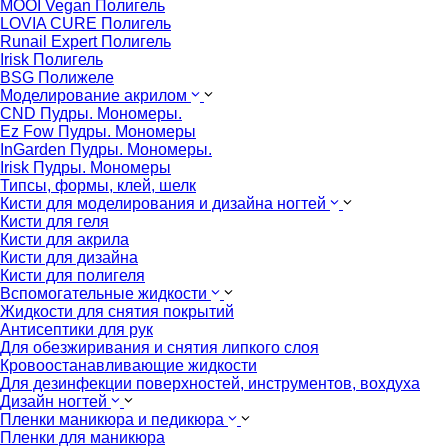
MOOI Vegan Полигель
LOVIA CURE Полигель
Runail Expert Полигель
Irisk Полигель
BSG Полижеле
Моделирование акрилом
CND Пудры. Мономеры.
Ez Fow Пудры. Мономеры
InGarden Пудры. Мономеры.
Irisk Пудры. Мономеры
Типсы, формы, клей, шелк
Кисти для моделирования и дизайна ногтей
Кисти для геля
Кисти для акрила
Кисти для дизайна
Кисти для полигеля
Вспомогательные жидкости
Жидкости для снятия покрытий
Антисептики для рук
Для обезжиривания и снятия липкого слоя
Кровоостанавливающие жидкости
Для дезинфекции поверхностей, инструментов, вохдуха
Дизайн ногтей
Пленки маникюра и педикюра
Пленки для маникюра