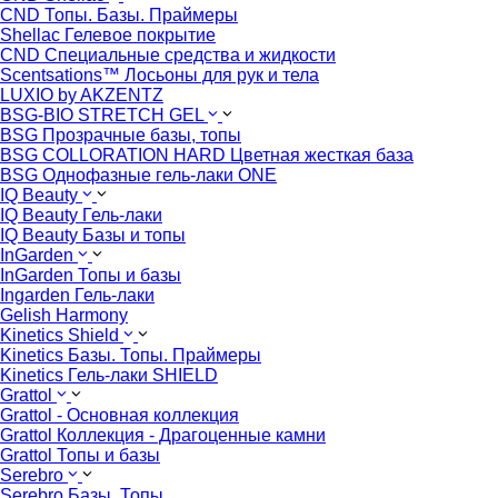
CND Топы. Базы. Праймеры
Shellac Гелевое покрытие
CND Специальные средства и жидкости
Scentsations™ Лосьоны для рук и тела
LUXIO by AKZENTZ
BSG-BIO STRETCH GEL
BSG Прозрачные базы, топы
BSG COLLORATION HARD Цветная жесткая база
BSG Однофазные гель-лаки ONE
IQ Beauty
IQ Beauty Гель-лаки
IQ Beauty Базы и топы
InGarden
InGarden Топы и базы
Ingarden Гель-лаки
Gelish Harmony
Kinetics Shield
Kinetics Базы. Топы. Праймеры
Kinetics Гель-лаки SHIELD
Grattol
Grattol - Oснoвнaя коллекция
Grattol Коллекция - Драгоценные камни
Grattol Топы и базы
Serebro
Serebro Базы. Топы.