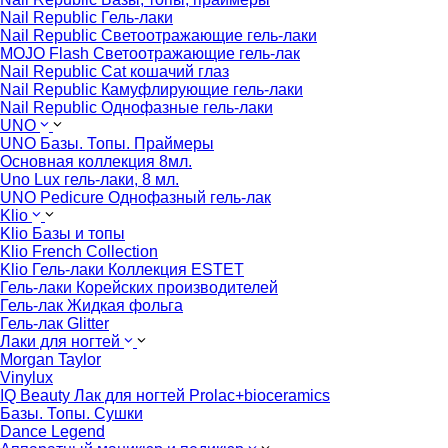
Nail Republic Гель-лаки
Nail Republic Светоотражающие гель-лаки
MOJO Flash Светоотражающие гель-лак
Nail Republic Cat кошачий глаз
Nail Republic Камуфлирующие гель-лаки
Nail Republic Однофазные гель-лаки
UNO
UNO Базы. Топы. Праймеры
Основная коллекция 8мл.
Uno Lux гель-лаки, 8 мл.
UNO Pedicure Однофазный гель-лак
Klio
Klio Базы и топы
Klio French Collection
Klio Гель-лаки Коллекция ESTET
Гель-лаки Корейских производителей
Гель-лак Жидкая фольга
Гель-лак Glitter
Лаки для ногтей
Morgan Taylor
Vinylux
IQ Beauty Лак для ногтей Prolac+bioceramics
Базы. Топы. Сушки
Dance Legend