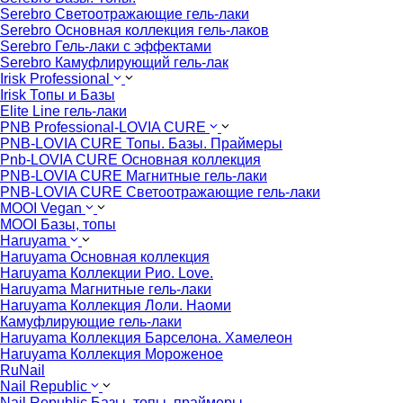
Serebro Светоотражающие гель-лаки
Serebro Основная коллекция гель-лаков
Serebro Гель-лаки с эффектами
Serebro Камуфлирующий гель-лак
Irisk Professional
Irisk Топы и Базы
Elite Line гель-лаки
PNB Professional-LOVIA CURE
PNB-LOVIA CURE Топы. Базы. Праймеры
Pnb-LOVIA CURE Основная коллекция
PNB-LOVIA CURE Магнитные гель-лаки
PNB-LOVIA CURE Cветоотражающие гель-лаки
MOOI Vegan
MOOI Базы, топы
Haruyama
Haruyama Основная коллекция
Haruyama Коллекции Рио. Love.
Haruyama Магнитные гель-лаки
Haruyama Коллекция Лоли. Наоми
Камуфлирующие гель-лаки
Haruyama Коллекция Барселона. Хамелеон
Haruyama Коллекция Мороженое
RuNail
Nail Republic
Nail Republic Базы, топы, праймеры