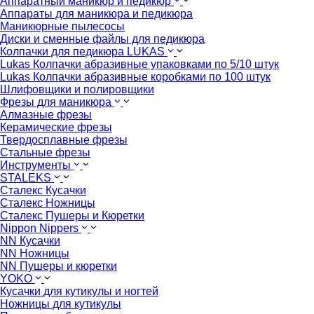
Аппаратный маникюр и педикюр
Аппараты для маникюра и педикюра
Маникюрные пылесосы
Диски и сменные файлы для педикюра
Колпачки для педикюра LUKAS
Lukas Колпачки абразивные упаковками по 5/10 штук
Lukas Колпачки абразивные коробками по 100 штук
Шлифовщики и полировщики
Фрезы для маникюра
Алмазные фрезы
Керамические фрезы
Твердосплавные фрезы
Стальные фрезы
Инструменты
STALEKS
Сталекс Кусачки
Сталекс Ножницы
Сталекс Пушеры и Кюретки
Nippon Nippers
NN Кусачки
NN Ножницы
NN Пушеры и кюретки
YOKO
Кусачки для кутикулы и ногтей
Ножницы для кутикулы