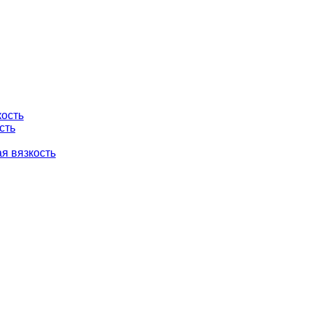
кость
сть
я вязкость