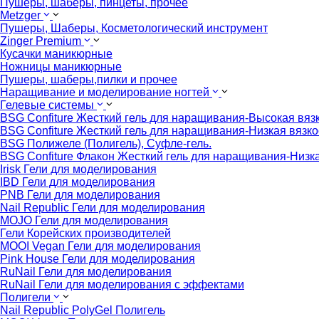
Пушеры, шаберы, пинцеты, прочее
Metzger
Пушеры, Шаберы, Косметологический инструмент
Zinger Premium
Кусачки маникюрные
Ножницы маникюрные
Пушеры, шаберы,пилки и прочее
Наращивание и моделирование ногтей
Гелевые системы
BSG Confiture Жесткий гель для наращивания-Высокая вяз
BSG Confiture Жесткий гель для наращивания-Низкая вязко
BSG Полижеле (Полигель), Суфле-гель.
BSG Confiture Флакон Жесткий гель для наращивания-Низка
Irisk Гели для моделирования
IBD Гели для моделирования
PNB Гели для моделирования
Nail Republic Гели для моделирования
MOJO Гели для моделирования
Гели Корейских производителей
MOOI Vegan Гели для моделирования
Pink House Гели для моделирования
RuNail Гели для моделирования
RuNail Гели для моделирования с эффектами
Полигели
Nail Republic PolyGel Полигель