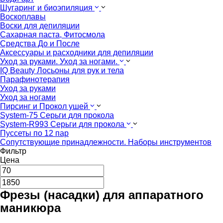
Шугаринг и биоэпиляция
Воскоплавы
Воски для депиляции
Сахарная паста, Фитосмола
Средства До и После
Аксессуары и расходники для депиляции
Уход за руками. Уход за ногами.
IQ Beauty Лосьоны для рук и тела
Парафинотерапия
Уход за руками
Уход за ногами
Пирсинг и Прокол ушей
System-75 Серьги для прокола
System-R993 Серьги для прокола
Пуссеты по 12 пар
Cопутствующие принадлежности. Наборы инструментов
Фильтр
Цена
Фрезы (насадки) для аппаратного
маникюра