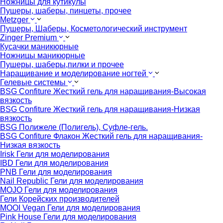
Ножницы для кутикулы
Пушеры, шаберы, пинцеты, прочее
Metzger
Пушеры, Шаберы, Косметологический инструмент
Zinger Premium
Кусачки маникюрные
Ножницы маникюрные
Пушеры, шаберы,пилки и прочее
Наращивание и моделирование ногтей
Гелевые системы
BSG Confiture Жесткий гель для наращивания-Высокая
вязкость
BSG Confiture Жесткий гель для наращивания-Низкая
вязкость
BSG Полижеле (Полигель), Суфле-гель.
BSG Confiture Флакон Жесткий гель для наращивания-
Низкая вязкость
Irisk Гели для моделирования
IBD Гели для моделирования
PNB Гели для моделирования
Nail Republic Гели для моделирования
MOJO Гели для моделирования
Гели Корейских производителей
MOOI Vegan Гели для моделирования
Pink House Гели для моделирования