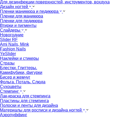
Для дезинфекции поверхностей, инструментов, вохдуха
Дизайн ногтей
Пленки маникюра и педикюра
Пленки для маникюра
Пленки для педикюра
Втирки и пигменты
Слайдеры
Новогодние
Slider RF
Ami Nails, Mink
Fashion Nails
YeSlider
Наклейки и стикеры
Стразы
Блестки. Глиттеры.
Камифубики, фигурки
Бисер и жемчуг
Фольга. Поталь. Слюда
Сухоцветы
Стемпинг
Лак-краска для стемпинга
Пластины для стемпинга
Полоски и ленты для дизайна
Материалы для росписи и дизайна ногтей
Аэропуффинг