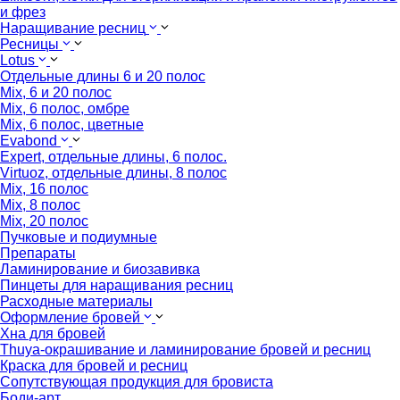
и фрез
Наращивание ресниц
Ресницы
Lotus
Отдельные длины 6 и 20 полос
Mix, 6 и 20 полос
Mix, 6 полос, омбре
Mix, 6 полос, цветные
Evabond
Expert, отдельные длины, 6 полос.
Virtuoz, отдельные длины, 8 полос
Mix, 16 полос
Mix, 8 полос
Mix, 20 полос
Пучковые и подиумные
Препараты
Ламинирование и биозавивка
Пинцеты для наращивания ресниц
Расходные материалы
Оформление бровей
Хна для бровей
Thuya-окрашивание и ламинирование бровей и ресниц
Краска для бровей и ресниц
Сопутствующая продукция для бровиста
Боди-арт