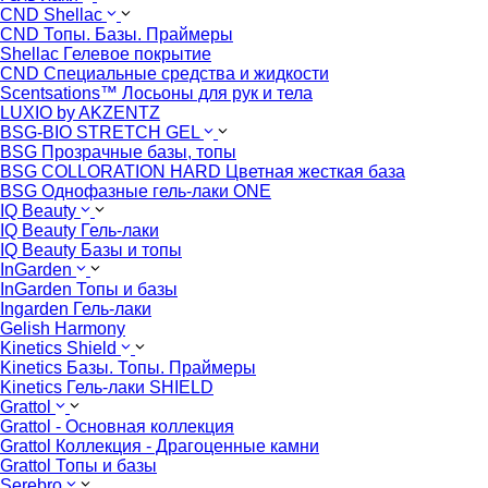
CND Shellac
CND Топы. Базы. Праймеры
Shellac Гелевое покрытие
CND Специальные средства и жидкости
Scentsations™ Лосьоны для рук и тела
LUXIO by AKZENTZ
BSG-BIO STRETCH GEL
BSG Прозрачные базы, топы
BSG COLLORATION HARD Цветная жесткая база
BSG Однофазные гель-лаки ONE
IQ Beauty
IQ Beauty Гель-лаки
IQ Beauty Базы и топы
InGarden
InGarden Топы и базы
Ingarden Гель-лаки
Gelish Harmony
Kinetics Shield
Kinetics Базы. Топы. Праймеры
Kinetics Гель-лаки SHIELD
Grattol
Grattol - Oснoвнaя коллекция
Grattol Коллекция - Драгоценные камни
Grattol Топы и базы
Serebro