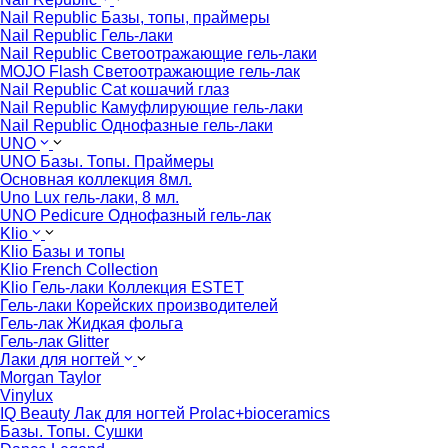
Nail Republic Базы, топы, праймеры
Nail Republic Гель-лаки
Nail Republic Светоотражающие гель-лаки
MOJO Flash Светоотражающие гель-лак
Nail Republic Cat кошачий глаз
Nail Republic Камуфлирующие гель-лаки
Nail Republic Однофазные гель-лаки
UNO
UNO Базы. Топы. Праймеры
Основная коллекция 8мл.
Uno Lux гель-лаки, 8 мл.
UNO Pedicure Однофазный гель-лак
Klio
Klio Базы и топы
Klio French Collection
Klio Гель-лаки Коллекция ESTET
Гель-лаки Корейских производителей
Гель-лак Жидкая фольга
Гель-лак Glitter
Лаки для ногтей
Morgan Taylor
Vinylux
IQ Beauty Лак для ногтей Prolac+bioceramics
Базы. Топы. Сушки