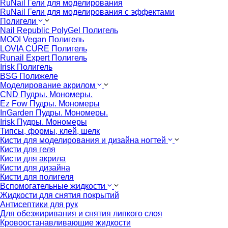
RuNail Гели для моделирования
RuNail Гели для моделирования с эффектами
Полигели
Nail Republic PolyGel Полигель
MOOI Vegan Полигель
LOVIA CURE Полигель
Runail Expert Полигель
Irisk Полигель
BSG Полижеле
Моделирование акрилом
CND Пудры. Мономеры.
Ez Fow Пудры. Мономеры
InGarden Пудры. Мономеры.
Irisk Пудры. Мономеры
Типсы, формы, клей, шелк
Кисти для моделирования и дизайна ногтей
Кисти для геля
Кисти для акрила
Кисти для дизайна
Кисти для полигеля
Вспомогательные жидкости
Жидкости для снятия покрытий
Антисептики для рук
Для обезжиривания и снятия липкого слоя
Кровоостанавливающие жидкости