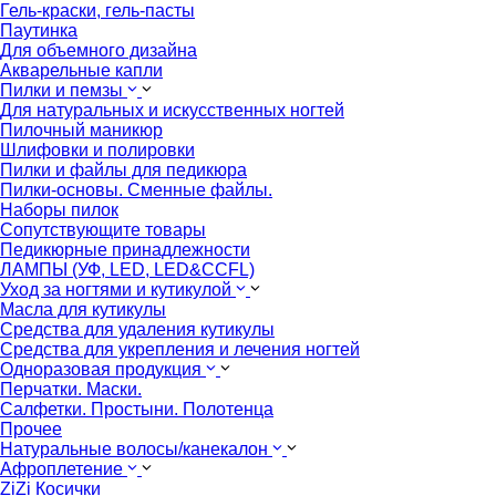
Гель-краски, гель-пасты
Паутинка
Для объемного дизайна
Акварельные капли
Пилки и пемзы
Для натуральных и искусственных ногтей
Пилочный маникюр
Шлифовки и полировки
Пилки и файлы для педикюра
Пилки-основы. Сменные файлы.
Наборы пилок
Сопутствующите товары
Педикюрные принадлежности
ЛАМПЫ (УФ, LED, LED&CCFL)
Уход за ногтями и кутикулой
Масла для кутикулы
Средства для удаления кутикулы
Средства для укрепления и лечения ногтей
Одноразовая продукция
Перчатки. Маски.
Салфетки. Простыни. Полотенца
Прочее
Натуральные волосы/канекалон
Афроплетение
ZiZi Косички