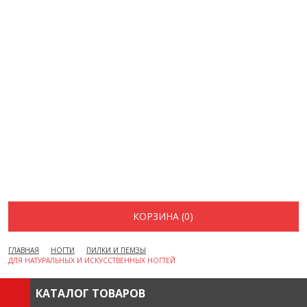
ДОСТАВКА И ОПЛАТА
АКЦИИ
ВОПРОСЫ И ОТВЕТЫ
КАК ОФОРМИТЬ ЗАКАЗ
БРЕНДЫ
ОТЗЫВЫ
КОНТАКТЫ
КОРЗИНА (0)
ГЛАВНАЯ
НОГТИ
ПИЛКИ И ПЕМЗЫ
ДЛЯ НАТУРАЛЬНЫХ И ИСКУССТВЕННЫХ НОГТЕЙ
КАТАЛОГ ТОВАРОВ