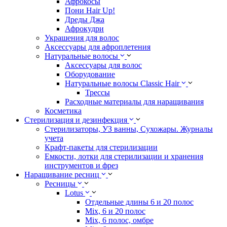
Афрокосы
Пони Hair Up!
Дреды Джа
Афрокудри
Украшения для волос
Аксессуары для афроплетения
Натуральные волосы
Аксессуары для волос
Оборудование
Натуральные волосы Classic Hair
Трессы
Расходные материалы для наращивания
Косметика
Стерилизация и дезинфекция
Стерилизаторы, УЗ ванны, Сухожары. Журналы
учета
Крафт-пакеты для стерилизации
Емкости, лотки для стерилизации и хранения
инструментов и фрез
Наращивание ресниц
Ресницы
Lotus
Отдельные длины 6 и 20 полос
Mix, 6 и 20 полос
Mix, 6 полос, омбре