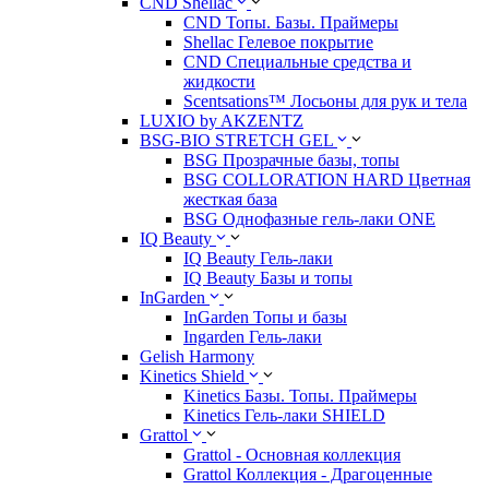
CND Shellac
CND Топы. Базы. Праймеры
Shellac Гелевое покрытие
CND Специальные средства и
жидкости
Scentsations™ Лосьоны для рук и тела
LUXIO by AKZENTZ
BSG-BIO STRETCH GEL
BSG Прозрачные базы, топы
BSG COLLORATION HARD Цветная
жесткая база
BSG Однофазные гель-лаки ONE
IQ Beauty
IQ Beauty Гель-лаки
IQ Beauty Базы и топы
InGarden
InGarden Топы и базы
Ingarden Гель-лаки
Gelish Harmony
Kinetics Shield
Kinetics Базы. Топы. Праймеры
Kinetics Гель-лаки SHIELD
Grattol
Grattol - Oснoвнaя коллекция
Grattol Коллекция - Драгоценные