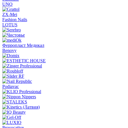
UNO
ZX-Mei
Fashion Nails
LOTUS
Ферропласт Медикал
Benovy
Podiavac
Provocative