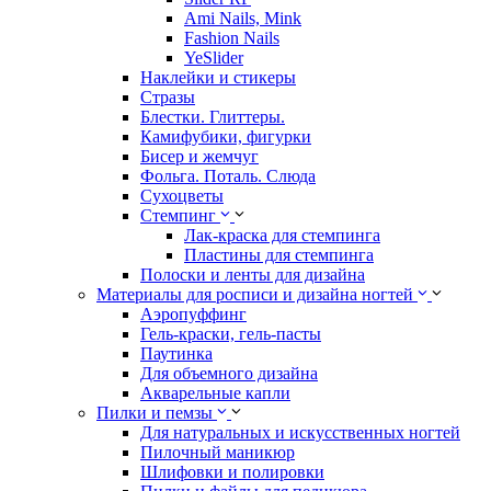
Ami Nails, Mink
Fashion Nails
YeSlider
Наклейки и стикеры
Стразы
Блестки. Глиттеры.
Камифубики, фигурки
Бисер и жемчуг
Фольга. Поталь. Слюда
Сухоцветы
Стемпинг
Лак-краска для стемпинга
Пластины для стемпинга
Полоски и ленты для дизайна
Материалы для росписи и дизайна ногтей
Аэропуффинг
Гель-краски, гель-пасты
Паутинка
Для объемного дизайна
Акварельные капли
Пилки и пемзы
Для натуральных и искусственных ногтей
Пилочный маникюр
Шлифовки и полировки