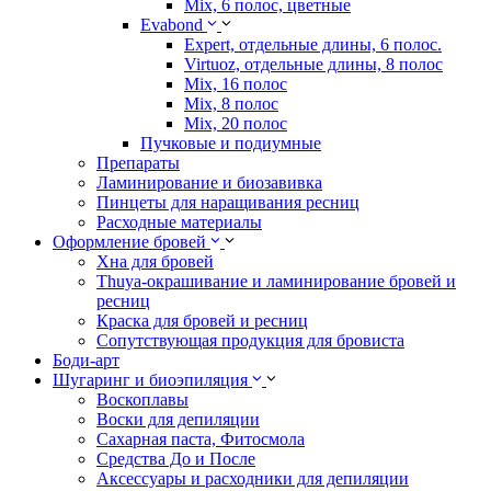
Mix, 6 полос, цветные
Evabond
Expert, отдельные длины, 6 полос.
Virtuoz, отдельные длины, 8 полос
Mix, 16 полос
Mix, 8 полос
Mix, 20 полос
Пучковые и подиумные
Препараты
Ламинирование и биозавивка
Пинцеты для наращивания ресниц
Расходные материалы
Оформление бровей
Хна для бровей
Thuya-окрашивание и ламинирование бровей и
ресниц
Краска для бровей и ресниц
Сопутствующая продукция для бровиста
Боди-арт
Шугаринг и биоэпиляция
Воскоплавы
Воски для депиляции
Сахарная паста, Фитосмола
Средства До и После
Аксессуары и расходники для депиляции