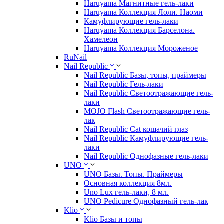
Haruyama Магнитные гель-лаки
Haruyama Коллекция Лоли. Наоми
Камуфлирующие гель-лаки
Haruyama Коллекция Барселона.
Хамелеон
Haruyama Коллекция Мороженое
RuNail
Nail Republic
Nail Republic Базы, топы, праймеры
Nail Republic Гель-лаки
Nail Republic Светоотражающие гель-
лаки
MOJO Flash Светоотражающие гель-
лак
Nail Republic Cat кошачий глаз
Nail Republic Камуфлирующие гель-
лаки
Nail Republic Однофазные гель-лаки
UNO
UNO Базы. Топы. Праймеры
Основная коллекция 8мл.
Uno Lux гель-лаки, 8 мл.
UNO Pedicure Однофазный гель-лак
Klio
Klio Базы и топы