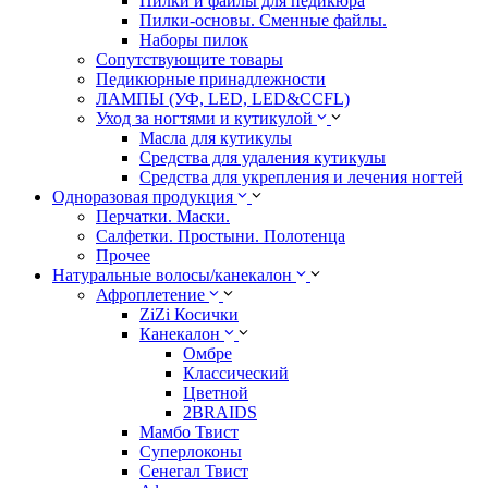
Пилки и файлы для педикюра
Пилки-основы. Сменные файлы.
Наборы пилок
Сопутствующите товары
Педикюрные принадлежности
ЛАМПЫ (УФ, LED, LED&CCFL)
Уход за ногтями и кутикулой
Масла для кутикулы
Средства для удаления кутикулы
Средства для укрепления и лечения ногтей
Одноразовая продукция
Перчатки. Маски.
Салфетки. Простыни. Полотенца
Прочее
Натуральные волосы/канекалон
Афроплетение
ZiZi Косички
Канекалон
Омбре
Классический
Цветной
2BRAIDS
Мамбо Твист
Суперлоконы
Сенегал Твист