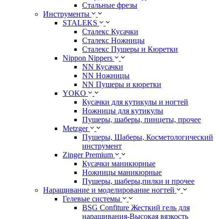
Стальные фрезы
Инструменты
STALEKS
Сталекс Кусачки
Сталекс Ножницы
Сталекс Пушеры и Кюретки
Nippon Nippers
NN Кусачки
NN Ножницы
NN Пушеры и кюретки
YOKO
Кусачки для кутикулы и ногтей
Ножницы для кутикулы
Пушеры, шаберы, пинцеты, прочее
Metzger
Пушеры, Шаберы, Косметологический
инструмент
Zinger Premium
Кусачки маникюрные
Ножницы маникюрные
Пушеры, шаберы,пилки и прочее
Наращивание и моделирование ногтей
Гелевые системы
BSG Confiture Жесткий гель для
наращивания-Высокая вязкость