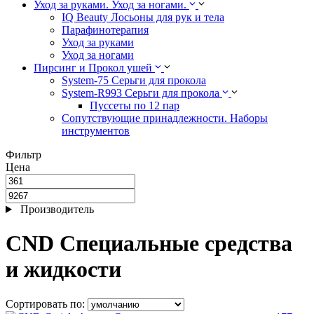
Уход за руками. Уход за ногами.
IQ Beauty Лосьоны для рук и тела
Парафинотерапия
Уход за руками
Уход за ногами
Пирсинг и Прокол ушей
System-75 Серьги для прокола
System-R993 Серьги для прокола
Пуссеты по 12 пар
Cопутствующие принадлежности. Наборы
инструментов
Фильтр
Цена
Производитель
CND Специальные средства
и жидкости
Сортировать по: