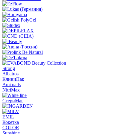
Strong
Albatros
КлиниПак
Ami nails
NitriMax
СтериМаг
EMIL
Кокетка
COLOR
Sunshine