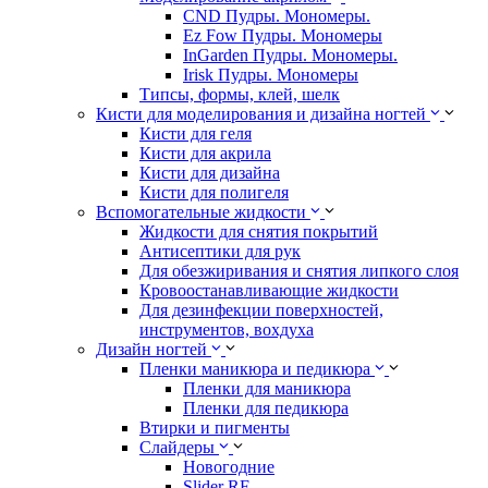
CND Пудры. Мономеры.
Ez Fow Пудры. Мономеры
InGarden Пудры. Мономеры.
Irisk Пудры. Мономеры
Типсы, формы, клей, шелк
Кисти для моделирования и дизайна ногтей
Кисти для геля
Кисти для акрила
Кисти для дизайна
Кисти для полигеля
Вспомогательные жидкости
Жидкости для снятия покрытий
Антисептики для рук
Для обезжиривания и снятия липкого слоя
Кровоостанавливающие жидкости
Для дезинфекции поверхностей,
инструментов, вохдуха
Дизайн ногтей
Пленки маникюра и педикюра
Пленки для маникюра
Пленки для педикюра
Втирки и пигменты
Слайдеры
Новогодние
Slider RF