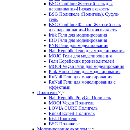
BSG Confiture Жесткий гель для
наращивания-Низкая вязкость
BSG Полижеле (Полигель), Суфле-
гель.
BSG Confiture Флакон Жесткий гель
для наращивания-Низкая вязкость
Irisk Гели для моделирования
IBD Гели для моделирования
PNB Гели для моделирования
Nail Republic Гели для моделирования
MOJO Гели для моделирования
Гели Корейских производителей
MOOI Vegan Гели для моделирования
Pink House Гели для моделирования
RuNail Гели для моделирования
RuNail Гели для моделирования с
эффектами
Полигели
Nail Republic PolyGel Полигель
MOOI Vegan Полигель
LOVIA CURE Полигель
Runail Expert Полигель
Irisk Полигель
BSG Полижеле
Моделирование акрилом