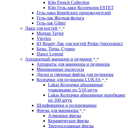
Klio French Collection
Klio Гель-лаки Коллекция ESTET
Гель-лаки Корейских производителей
Гель-лак Жидкая фольга
Гель-лак Glitter
Лаки для ногтей
Morgan Taylor
Vinylux
IQ Beauty Лак для ногтей Prolac+bioceramics
Базы. Топы. Сушки
Dance Legend
Аппаратный маникюр и педикюр
Аппараты для маникюра и педикюра
Маникюрные пылесосы
Диски и сменные файлы для педикюра
Колпачки для педикюра LUKAS
Lukas Колпачки абразивные
упаковками по 5/10 штук
Lukas Колпачки абразивные коробками
по 100 штук
Шлифовщики и полировщики
Фрезы для маникюра
Алмазные фрезы
Керамические фрезы
Твердосплавные фрезы