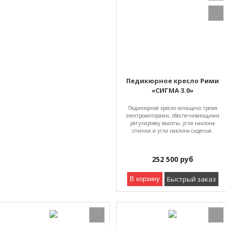
Педикюрное кресло Рими
«СИГМА 3.0»
Педикюрное кресло оснащено тремя
электромоторами, обеспечивающими
регулировку высоты, угла наклона
спинки и угла наклона сиденья.
252 500
руб
Быстрый заказ
В корзину