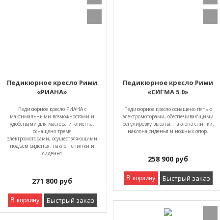
Педикюрное кресло Рими
Педикюрное кресло Рими
«РИАНА»
«СИГМА 5.0»
Педикюрное кресло РИАНА с
Педикюрное кресло оснащено пятью
максимальными возможностями и
электромоторами, обеспечивающими
удобствами для мастера и клиента,
регулировку высоты, наклона спинки,
оснащено тремя
наклона сиденья и ножных опор.
электромоторами, осуществляющими
подъем сиденья, наклон спинки и
сиденья
258 900
руб
Быстрый заказ
В корзину
271 800
руб
Быстрый заказ
В корзину