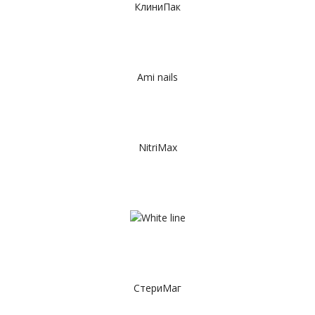
КлиниПак
Ami nails
NitriMax
СтериМаг